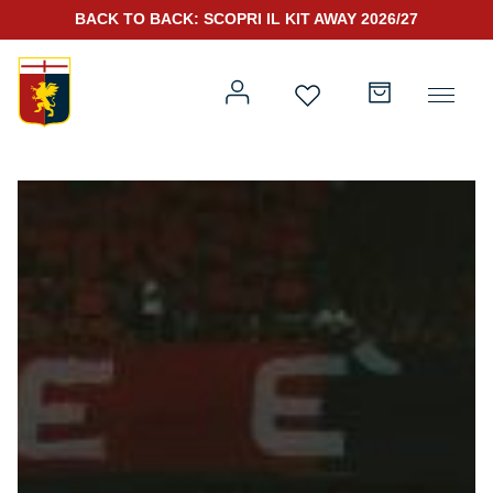
BACK TO BACK: SCOPRI IL KIT AWAY 2026/27
Prima squadra
Kit Gara 2026/27
Training
Prima squadra
Rappresentanza
Kit Gara 25/26
Genoa for Special