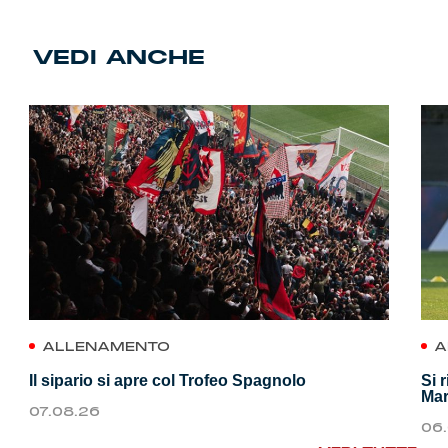
VEDI ANCHE
ALLENAMENTO
A
Il sipario si apre col Trofeo Spagnolo
Si 
Mar
07.08.26
06