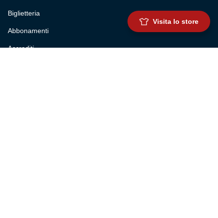
Biglietteria
Visita lo store
Abbonamenti
Accrediti
Experience
Hospitality
SQUADRE
Prima squadra maschile
Prima squadra femminile
Settore giovanile
Genoa for special
Genoa Academy