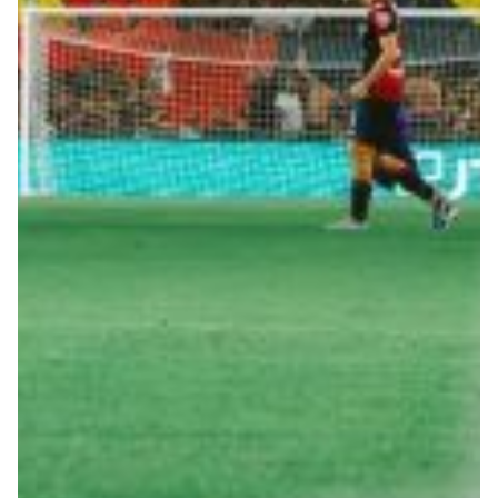
Summer Sale
Mare
Accessori
Party
Outlet
Helan x Genoa
Isolani x Genoa
Gift Card Online Store