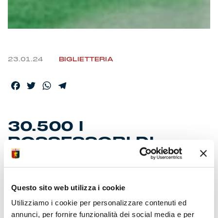
23.01.24
BIGLIETTERIA
Facebook
Twitter
WhatsApp
Telegram
30.500 I
POSSESSORI DI
TITOLO DI ACCESSO
Questo sito web utilizza i cookie
Lutto per la scomparsa di Giuliano Musiello, ex
attaccante rossoblù alla fine degli anni ’70 per due
Utilizziamo i cookie per personalizzare contenuti ed
campionati. Il club porge le condoglianze a famigliari e
annunci, per fornire funzionalità dei social media e per