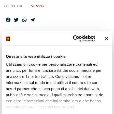
31.01.24
NEWS
Facebook
Twitter
WhatsApp
Telegram
ARBITRA FELICIANI,
VAR DI PAOLO, GLI
UFFICIALI
Questo sito web utilizza i cookie
Utilizziamo i cookie per personalizzare contenuti ed
annunci, per fornire funzionalità dei social media e per
Rese note le designazioni per le partite della 23ma
analizzare il nostro traffico. Condividiamo inoltre
giornata di campionato. L’incontro con l’Empoli è in
informazioni sul modo in cui utilizzi il nostro sito con i
programma sabato alle ore 15. Il quadro degli ufficiali
nostri partner che si occupano di analisi dei dati web,
di gara.
pubblicità e social media, i quali potrebbero combinarle
con altre informazioni che hai fornito loro o che hanno
raccolto dal tuo utilizzo dei loro servizi.