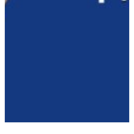
Summer Sale
Mare
Accessori
Party
Outlet
Helan x Genoa
Isolani x Genoa
Gift Card Online Store