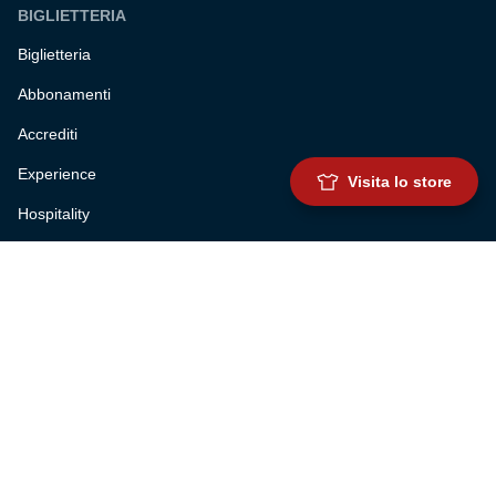
BIGLIETTERIA
Biglietteria
Abbonamenti
Accrediti
Experience
Visita lo store
Hospitality
SQUADRE
Prima squadra maschile
Prima squadra femminile
Settore giovanile
Genoa for special