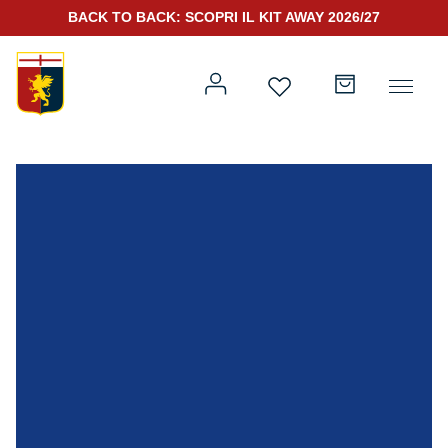
BACK TO BACK: SCOPRI IL KIT AWAY 2026/27
Prima squadra
Kit Gara 2026/27
Training
Prima squadra
Rappresentanza
Kit Gara 25/26
Genoa for Special