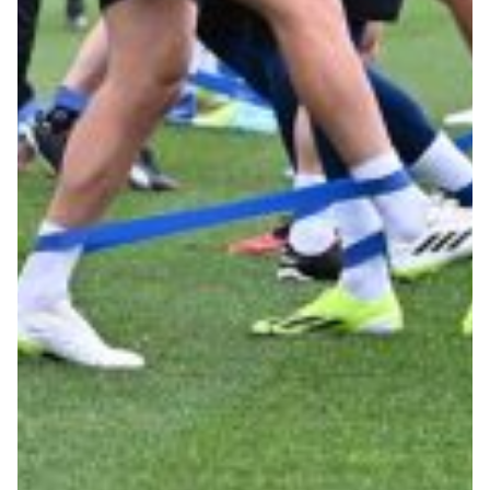
Summer Sale
Mare
Accessori
Party
Outlet
Helan x Genoa
Isolani x Genoa
Gift Card Online Store