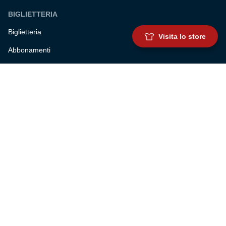
BIGLIETTERIA
Biglietteria
Visita lo store
Abbonamenti
Accrediti
Experience
Hospitality
SQUADRE
Prima squadra maschile
Prima squadra femminile
Settore giovanile
Genoa for special