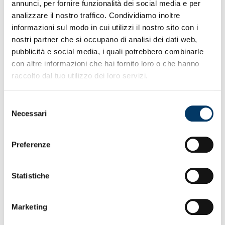
annunci, per fornire funzionalità dei social media e per
per Messias atteso da altre verifiche. Grifone a caccia
analizzare il nostro traffico. Condividiamo inoltre
del nono risultato utile consecutivo. Avversari reduci
informazioni sul modo in cui utilizzi il nostro sito con i
da tre successi consecutivi. Mister Gilardino e lo chief
strategy officer, Galleni, premiati a Milano dalla storica
nostri partner che si occupano di analisi dei dati web,
società Aldini con altre personalità del mondo del
pubblicità e social media, i quali potrebbero combinarle
calcio. Prevendita per il posticipo: esaurita la Zena. Si
con altre informazioni che hai fornito loro o che hanno
va verso il 14° evento di fila in campionato con oltre
raccolto dal tuo utilizzo dei loro servizi.
30mila al “Ferraris”. Continua l’asta su e-bay delle
maglie dei giocatori per la “Css Genova silenziosa”
(
QUI
). Giovedì al Galata Museo del Mare inaugurazione
Selezione
della mostra “Raccontami com’era il calcio” sulla
Necessari
del
storia della Nazionale. Tra i cimeli uno spazio alle
consenso
“Maglie storiche del Genoa” del collezionista Abrile.
Ingresso gratuito. Impazza il “fantagenoa” nel
Preferenze
“fantasanremo.
Statistiche
Marketing