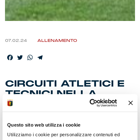
07.02.24
ALLENAMENTO
Facebook
Twitter
WhatsApp
Telegram
CIRCUITI ATLETICI E
TECNICI NELLA
DOPPIA
Questo sito web utilizza i cookie
Giornata intera al centro sportivo a quattro giorni dal
confronto con l’Atalanta. La squadra fa il pieno con
Utilizziamo i cookie per personalizzare contenuti ed
preparatori e tecnici. Primi, graduali passi in gruppo