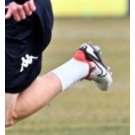
Summer Sale
Mare
Accessori
Party
Outlet
Helan x Genoa
Isolani x Genoa
Gift Card Online Store