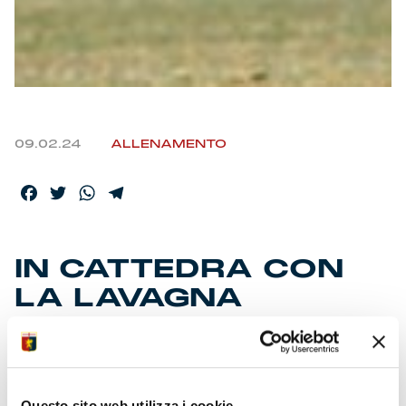
09.02.24
ALLENAMENTO
Facebook
Twitter
WhatsApp
Telegram
IN CATTEDRA CON
LA LAVAGNA
TATTICA
Sabato rifinitura dei piani con schemi, partitella e
Questo sito web utilizza i cookie