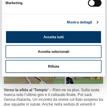
I Genoani per Pippo
– Domenica alle ore 11, nei pressi
Marketing
della parete esterna della Gradinata Nord, è prevista la
cerimonia di affissione, a dieci anni dalla scomparsa, di
una targa commemorativa dedicata a Pippo Spagnolo,
storica figura della tifoseria. L’iniziativa è firmata da tutte le
Mostra dettagli
componenti la tifoseria insieme all’Associazione Club
Genoani. Pippo Spagnolo aveva ricoperto, tra le altre, la
carica di presidente del Comitato Coordinamento Club
Accetta tutti
Genoani. “Esempio, simbolo e riferimento per tutti i ragazzi
– i suoi figgieu -, i club e i gruppi della gradinata” si legge
nei comunicati diffusi.
Accetta selezionati
Rifiuta
Verso la sfida al ‘Tempio’
– Rien ne va plus. Sulla ruota
manca solo l’ultimo giro e il collaudo finale. Poi sarà
Genoa-Atalanta. Un incontro da vivere col fiato sospeso tra
due squadre in salute. Anche nella seduta di venerdì il