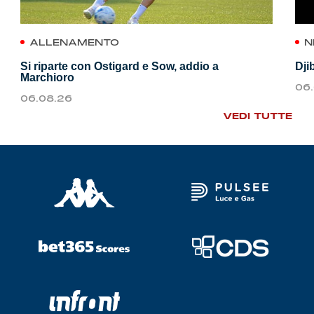
ALLENAMENTO
N
Si riparte con Ostigard e Sow, addio a
Dji
Marchioro
06
06.08.26
VEDI TUTTE