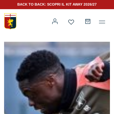
BACK TO BACK: SCOPRI IL KIT AWAY 2026/27
Prima squadra
Kit Gara 2026/27
Training
Prima squadra
Rappresentanza
Kit Gara 25/26
Genoa for Special