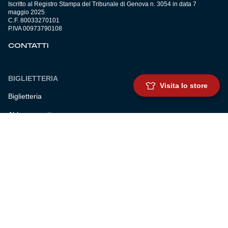
Iscritto al Registro Stampa del Tribunale di Genova n. 3054 in data 7
maggio 2025
C.F. 80033270101
P.IVA 00973790108
CONTATTI
BIGLIETTERIA
Visita lo store
Biglietteria
Abbonamenti
Accrediti
Experience
Hospitality
SQUADRE
Prima squadra maschile