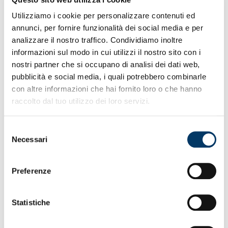
piazzati. Anche riunione, conferenza pre-gara e poi il
ritiro. Nove gol dei ventiquattro realizzati da palle
Utilizziamo i cookie per personalizzare contenuti ed
inattive. Messias verso la convocazione. Indisponibile
annunci, per fornire funzionalità dei social media e per
De Winter. Cresce l’attesa per la prima al “Ferraris”
analizzare il nostro traffico. Condividiamo inoltre
dopo la fine del mercato e per dare la carica anche ai
informazioni sul modo in cui utilizzi il nostro sito con i
nuovi acquisti. In caso di risultato positivo, eguagliata
la serie di 9 partite senza sconfitte datata 2014. Dopo
nostri partner che si occupano di analisi dei dati web,
23 giornate il Grifone guida la classifica dei pali (13)
pubblicità e social media, i quali potrebbero combinarle
nella Serie A Tim 2023/24. Ospiti speciali nella Giornata
con altre informazioni che hai fornito loro o che hanno
Mondiale dei Malati. Sull’e-commerce ufficiale i capi
raccolto dal tuo utilizzo dei loro servizi.
della linea essential (
QUI
). Domenica il meteo migliora.
Varchi aperti dalle ore 15. Biglietterie stadio in via
Monnet dalle 13. E’ consigliato recarsi al “Ferraris” con
Selezione
largo anticipo per ridurre i tempi di attesa ai tornelli e
Necessari
del
favorire le procedure di ingresso.
consenso
Preferenze
Statistiche