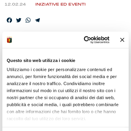
12.02.24
INIZIATIVE ED EVENTI
Facebook
Twitter
WhatsApp
Telegram
MUSEO DEL GENOA,
S.VALENTINO PER 5
GIORNI
Questo sito web utilizza i cookie
Utilizziamo i cookie per personalizzare contenuti ed
annunci, per fornire funzionalità dei social media e per
analizzare il nostro traffico. Condividiamo inoltre
L’iniziativa si intitola “Sorprendi chi Ami!” ed è aperta a
tutti. Non solo alle coppie di innamorati. Da mercoledì
informazioni sul modo in cui utilizzi il nostro sito con i
14 a domenica 18 febbraio. Due ingressi al prezzo di
nostri partner che si occupano di analisi dei dati web,
uno per visitare la mostra in corso o le collezioni
pubblicità e social media, i quali potrebbero combinarle
permanenti nella sede di Palazzina San Giobatta al
con altre informazioni che hai fornito loro o che hanno
Porto Antico. Si moltiplicano gli appuntamenti della
raccolto dal tuo utilizzo dei loro servizi.
Fondazione Genoa 1893.