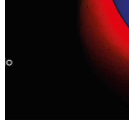
Summer Sale
Mare
Accessori
Party
Outlet
Helan x Genoa
Isolani x Genoa
Gift Card Online Store