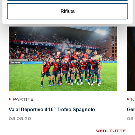
VEDI ANCHE
Rifiuta
PARTITE
N
Va al Deportivo il 16° Trofeo Spagnolo
Gen
08.08.26
08
VEDI TUTTE