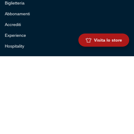
Biglietteria
Abbonamenti
Accrediti
Experience
Visita lo store
Hospitality
SQUADRE
Prima squadra maschile
Prima squadra femminile
Settore giovanile
Genoa for special
Genoa Academy