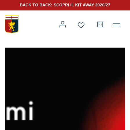
BACK TO BACK: SCOPRI IL KIT AWAY 2026/27
Prima squadra
Kit Gara 2026/27
Training
Prima squadra
Rappresentanza
Kit Gara 25/26
Genoa for Special