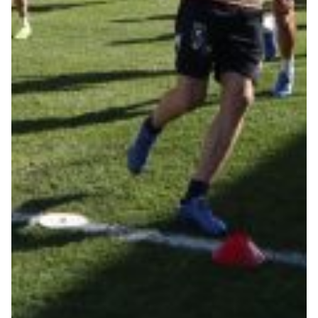
Summer Sale
Mare
Accessori
Party
Outlet
Helan x Genoa
Isolani x Genoa
Gift Card Online Store