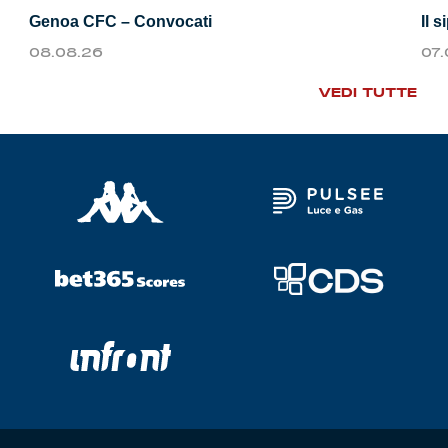
Genoa CFC – Convocati
Il 
08.08.26
07
VEDI TUTTE