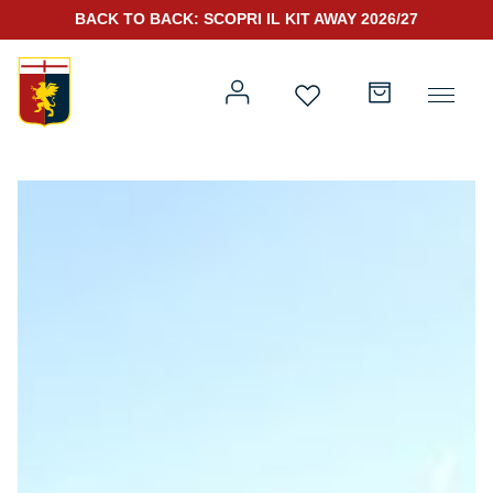
BACK TO BACK: SCOPRI IL KIT AWAY 2026/27
Prima squadra
Kit Gara 2026/27
Training
Prima squadra
Rappresentanza
Kit Gara 25/26
Genoa for Special