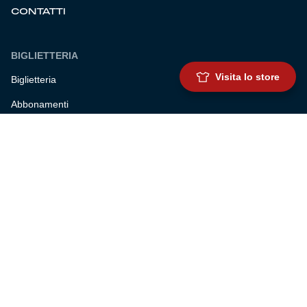
CONTATTI
BIGLIETTERIA
Visita lo store
Biglietteria
Abbonamenti
Accrediti
Experience
Hospitality
SQUADRE
Prima squadra maschile
Prima squadra femminile
Settore giovanile