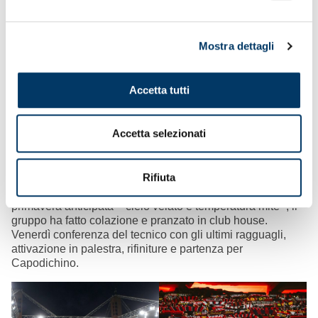
Mostra dettagli
Teste a cuocere
– Dalla teoria, alla pratica. Dalle
Accetta tutti
indicazioni di ‘Gila’ e collaboratori in sala video. Alle
esercitazioni sul terreno di gioco, gli schemi e la partitella
conclusiva. A due giorni dalla sfida con i campioni d’Italia,
Accetta selezionati
la preparazione è entrata nella fase più importante. Prove
e ripassi. In una settimana di altri allenamenti per
l’inserimento dei nuovi acquisti, rimane in dubbio la
Rifiuta
presenza di Haps. Con Matturro convalescente dopo
l’intervento, torna disponibile De Winter. In una giornata da
primavera anticipata – cielo velato e temperatura mite -, il
gruppo ha fatto colazione e pranzato in club house.
Venerdì conferenza del tecnico con gli ultimi ragguagli,
attivazione in palestra, rifiniture e partenza per
Capodichino.