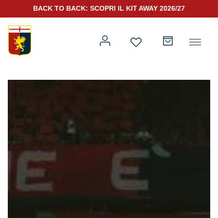
BACK TO BACK: SCOPRI IL KIT AWAY 2026/27
Prima squadra
Kit Gara 2026/27
Training
Prima squadra
Rappresentanza
Kit Gara 25/26
Genoa for Special