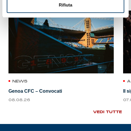
Rifiuta
NEWS
A
Genoa CFC – Convocati
Il 
08.08.26
07
VEDI TUTTE