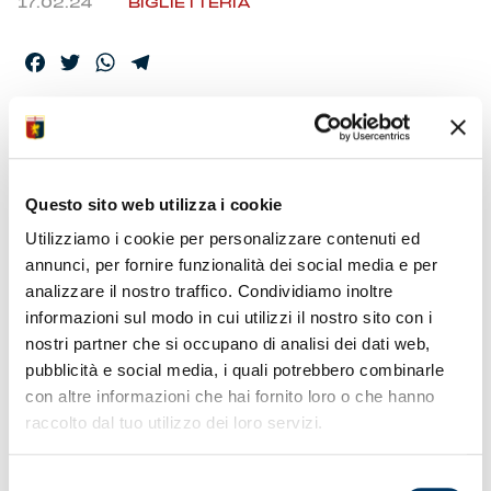
17.02.24
BIGLIETTERIA
Facebook
Twitter
WhatsApp
Telegram
INTER-GENOA,
BIGLIETTI SETTORE
Questo sito web utilizza i cookie
OSPITI
Utilizziamo i cookie per personalizzare contenuti ed
annunci, per fornire funzionalità dei social media e per
analizzare il nostro traffico. Condividiamo inoltre
I tagliandi sono reperibili sul circuito Vivaticket
informazioni sul modo in cui utilizzi il nostro sito con i
accedendo online tramite il
sito del Genoa
. Il posticipo
nostri partner che si occupano di analisi dei dati web,
della 27a giornata è in programma lunedì 4 marzo alle
ore 20:45. Tutti i titolari di biglietto di accesso sono
pubblicità e social media, i quali potrebbero combinarle
tenuti ad accedere allo stadio recandosi al Park Ospiti
con altre informazioni che hai fornito loro o che hanno
in via Federico Tesio, nelle adiacenze di Via Harar,
raccolto dal tuo utilizzo dei loro servizi.
dove sono previste le attività di filtraggio. Non è
possibile presentarsi direttamente all’ingresso 10. Per
il parcheggio dei mezzi al Park Ospiti è necessario
Selezione