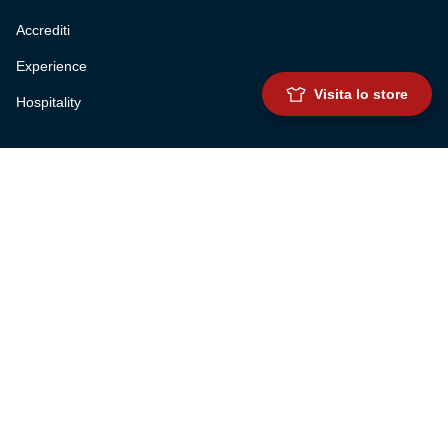
Accrediti
Experience
Visita lo store
Hospitality
SQUADRE
Prima squadra maschile
Prima squadra femminile
Settore giovanile
Genoa for special
Genoa Academy
Summer Camp