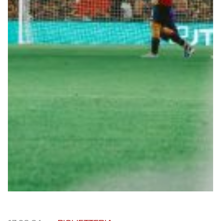
Summer Sale
Mare
Accessori
Party
Outlet
Helan x Genoa
Isolani x Genoa
Gift Card Online Store