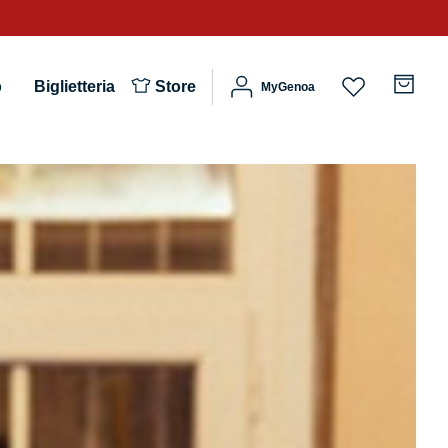
b
Biglietteria
Store
MyGenoa