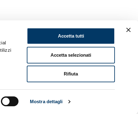
Accetta tutti
ial
a giornata
ilizzi
zia al ‘San
Accetta selezionati
l Milan,
am hanno
il gruppo si
Rifiuta
lli a
Rostan si è
ont e
entanza di
Mostra dettagli