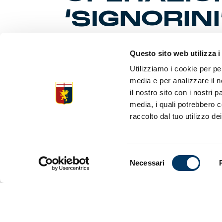
‘SIGNORINI
Questo sito web utilizza i
Patrick Vi
Utilizziamo i cookie per pe
PROGRAMM
media e per analizzare il n
intensa all
il nostro sito con i nostri 
Giorgio’, si
media, i quali potrebbero c
atteso in s
raccolto dal tuo utilizzo dei
acceso i rif
è cimentato 
delimitazion
tenuta la f
genoani di 
Selezione
Necessari
giocatori: 
del
consenso