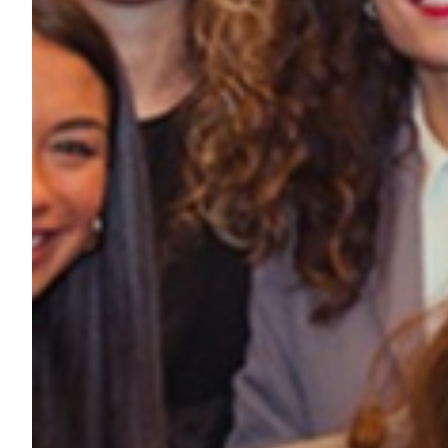
Summer Sale
Mare
Accessori
Party
Outlet
Helan x Genoa
Isolani x Genoa
Gift Card Online Store