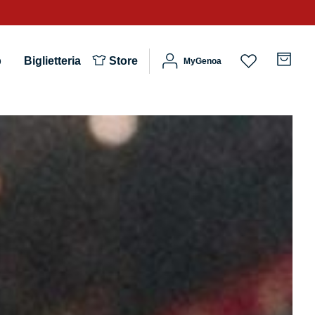
b
Biglietteria
Store
MyGenoa