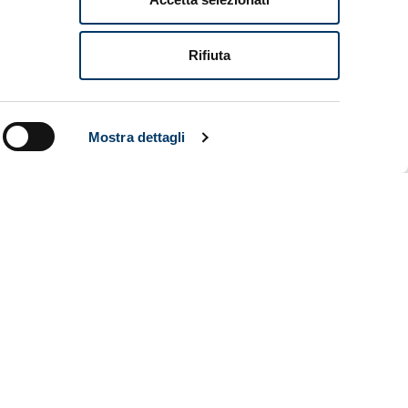
ri dello
Rifiuta
sposto il
one di
Mostra dettagli