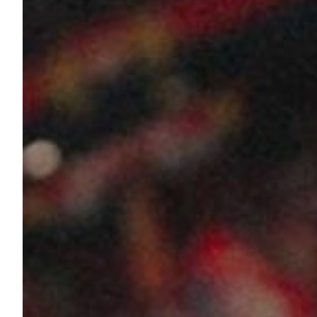
Summer Sale
Mare
Accessori
Party
Outlet
Helan x Genoa
Isolani x Genoa
Gift Card Online Store