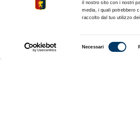
il nostro sito con i nostri 
Non servono
media, i quali potrebbero c
raccolto dal tuo utilizzo dei
Trasferta a
stadio, di 
divieto di
Sono già es
Selezione
Necessari
questa parti
del
consenso
—————
Genoa-Napo
Vendita onl
www.genoac
Altri canali
*Ticket Off
* Genoa Sto
* apertura 7
Ricevitorie
Prezzi bas