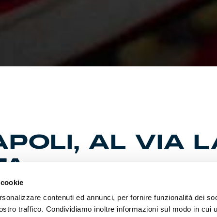
OLI, AL VIA L
TA
 cookie
rsonalizzare contenuti ed annunci, per fornire funzionalità dei soc
 di venerdì 13 dicembre disponibili i biglietti per l’ultima partita
ostro traffico. Condividiamo inoltre informazioni sul modo in cui ut
 E’ possibile acquistare fino un massimo di 4 tagliandi per ogni a