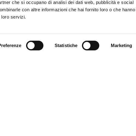
partner che si occupano di analisi dei dati web, pubblicità e social
 le tessere del tifoso.
ombinarle con altre informazioni che hai fornito loro o che hanno
 loro servizi.
perta per i supporter del Napoli a esclusione, per tutti i setto
quelli residenti nella regione Campania, per i quali è stato di
 accesso da parte del CASMS.
auriti i posti per partecipare alle “Genoa Experience” in occasi
Preferenze
Statistiche
Marketing
ta.
——————————————————————————-
li: sabato 21/12, ore 18
ine settori ordinari
fc.it
ice via al Porto Antico 4 – Genova
re Via Vittorio Veneto 48 – Chiavari
 giorni su 7
 Vivaticket
e (Under 16)