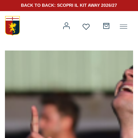
BACK TO BACK: SCOPRI IL KIT AWAY 2026/27
Prima squadra
Kit Gara 2026/27
Training
Prima squadra
Rappresentanza
Kit Gara 25/26
Genoa for Special