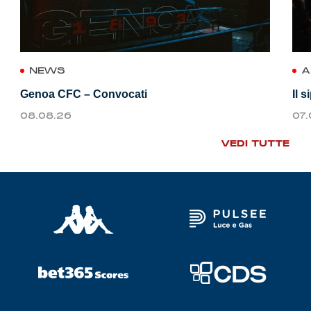
NEWS
A
Genoa CFC – Convocati
Il 
08.08.26
07
VEDI TUTTE