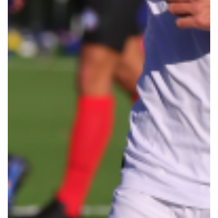
Summer Sale
Mare
Accessori
Party
Outlet
Helan x Genoa
Isolani x Genoa
Gift Card Online Store