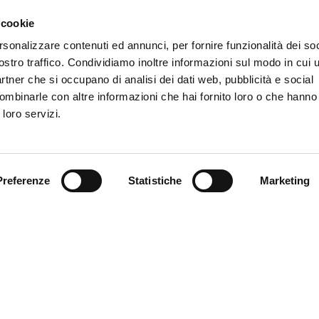
ALE”, SALDI NE
 cookie
rsonalizzare contenuti ed annunci, per fornire funzionalità dei soc
ostro traffico. Condividiamo inoltre informazioni sul modo in cui ut
partner che si occupano di analisi dei dati web, pubblicità e social
ombinarle con altre informazioni che hai fornito loro o che hanno
ia la promozione nei punti vendita ufficiali e sull’
e-commer
 loro servizi.
on il primo drop che comprende alcune linee e più articoli
il mese di gennaio le offerte continueranno a tambur battent
I SCONTATE PER PARTIRE CON IL PIEDE GIUSTO
– Dopo l
to i regali di Natale, ecco stagliarsi, al di là dell’orizzonte per s
Preferenze
Statistiche
Marketing
ll’Epifania, una grande promozione per fare incetta di prodotti a
p
 sconti sono del 30% e riguardano una vasta gamma di proposte, s
per i bambini, non cumulabili con altri tipi di agevolazioni. Il me
 portata di mano, e/o di sguardo, negli store di via XX Settembre,
tri Ponente e Chiavari, ma anche sul super cliccato canale
e-c
per le esigenze di migliaia di genoani residenti fuori provincia, r
 seguito il dettaglio della promo in partenza.
RAPPRESENTANZA -30%
eciali per T-shirt, polo e pantalone.