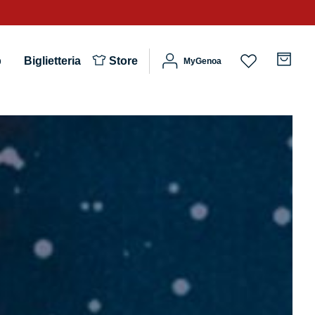
b
Biglietteria
Store
MyGenoa