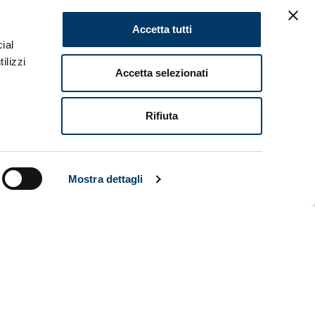
I NEGOZI E
Accetta tutti
ial
ilizzi
Accetta selezionati
ce
Rifiuta
e
a slitta
alutare
Mostra dettagli
rezzo di
ia per gli
rchandising
 del Porto
ommerce
,
egione e