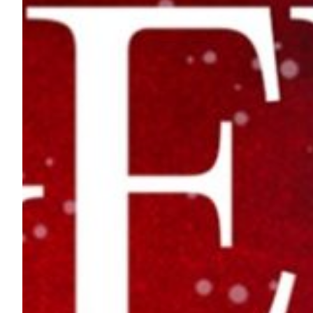
Summer Sale
Mare
Accessori
Party
Outlet
Helan x Genoa
Isolani x Genoa
Gift Card Online Store