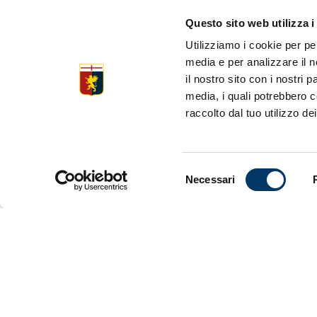
“WINTER S
Questo sito web utilizza i
ONLINE
Utilizziamo i cookie per pe
media e per analizzare il n
il nostro sito con i nostri 
media, i quali potrebbero c
Sabato al v
raccolto dal tuo utilizzo dei
Si parte c
Per tutto 
OCCASION
Selezione
che ha porta
Necessari
del
l’arrivo de
saldo
. Gli
consenso
adulti che 
ufficiale a
Antico, Ses
realizzato 
nazione. Di
Linea 
Prezzi sp