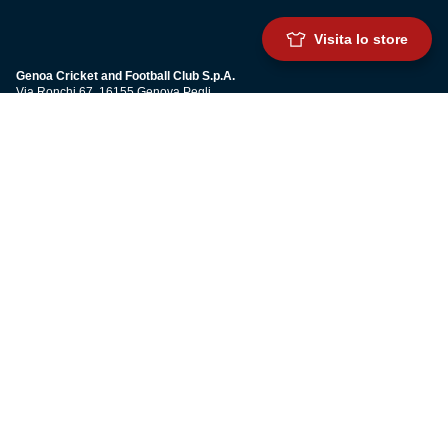
Visita lo store
Genoa Cricket and Football Club S.p.A.
Via Ronchi 67, 16155 Genova Pegli
Iscritto al Registro Stampa del Tribunale di Genova n. 3054 in data 7
maggio 2025
C.F. 80033270101
P.IVA 00973790108
CONTATTI
BIGLIETTERIA
Biglietteria
Abbonamenti
Accrediti
Experience
Hospitality