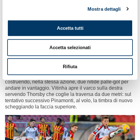
Mostra dettagli
Accetta tutti
LE OCCASIONI MIGLIORI PRODOTTE NEL PRIMO
TEMPO
– Il predominio giallorosso è sterile prima
Accetta selezionati
dell’intervallo, in una partita equilibrata e con pochi graffi
da una parte e dall’altra. La pericolosità dei padroni di
casa si ferma a un tiro di Dorgu respinto da Leali e un
Rifiuta
montante centrato da Krstovic dai venticinque metri.
Teniamo corte le linee occupando bene gli spazi e
costruendo, nella stessa azione, due nitide palle-gol per
andare in vantaggio. Vitinha apre il varco sulla destra
servendo Thorsby che coglie la traversa da due metri: sul
tentativo successivo Pinamonti, al volo, la timbra di nuovo
scheggiando la faccia superiore.