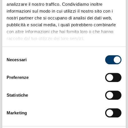
analizzare il nostro traffico. Condividiamo inoltre
informazioni sul modo in cui utilizzi il nostro sito con i
nostri partner che si occupano di analisi dei dati web,
pubblicità e social media, i quali potrebbero combinarle
con altre informazioni che hai fornito loro o che hanno
raccolto dal tuo utilizzo dei loro servizi.
Selezione
QUINTO RISULTATO UTILE CONSECUTIVO IN
Necessari
del
TRASFERTA
– Nella calza fila un dolcetto. L’undicesimo
punto nelle ultime cinque fuori casa. Il decimo punto, con il
consenso
quinto clean-sheet, nelle sette sotto la conduzione di
Preferenze
Patrick Vieira. Il Grifone torna dalla Puglia con un pareggio
che lascia un certo margine di sicurezza dalla zona che
scotta. Missione compiuta. Un passo avanti sulla strada
Statistiche
della salvezza, in attesa di abbattere il tabù del primo
successo interno. “Siamo stati solidi, organizzati e uniti” il
commento a botta calda del tecnico. “Il punto mi soddisfa
ed è meritato contro una buona squadra e su un campo
Marketing
difficile”.