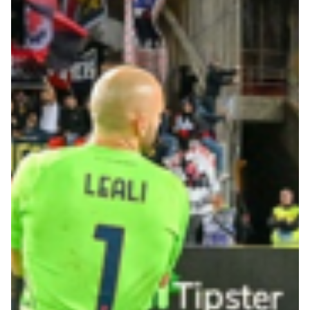
Summer Sale
Mare
Accessori
Party
Outlet
Helan x Genoa
Isolani x Genoa
Gift Card Online Store