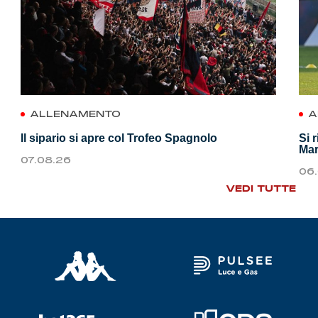
ALLENAMENTO
A
Il sipario si apre col Trofeo Spagnolo
Si 
Mar
07.08.26
06
VEDI TUTTE