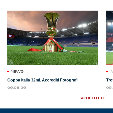
NEWS
I
Coppa Italia 32mi, Accrediti Fotografi
Tro
06.08.26
05
VEDI TUTTE