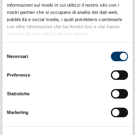
• Presenti al ‘Signorini’ infortunati e vice-capitano Bani
informazioni sul modo in cui utilizzi il nostro sito con i
• Organico rimodellato dalle operazioni di acquisti e
nostri partner che si occupano di analisi dei dati web,
cessioni
pubblicità e social media, i quali potrebbero combinarle
• Stop di natura muscolare per Cornet dopo la partita
con altre informazioni che hai fornito loro o che hanno
di Firenze
raccolto dal tuo utilizzo dei loro servizi.
• In aumento le vendite delle maglie gara rispetto al
2023/24
• In corso prevendite ospiti per Torino-Genoa e Inter-
Selezione
Genoa
Necessari
del
• Primavera 1 domenica Empoli-Genoa con inizio alle
ore 13
consenso
Preferenze
Statistiche
Marketing