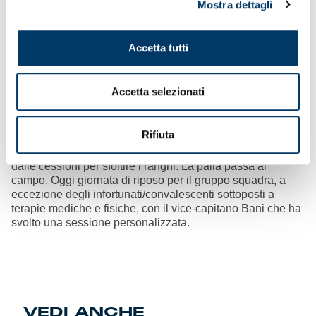
Mostra dettagli
Accetta tutti
UN BOTTINO PER METTERE IN SICUREZZA LA
PERMANENZA IN SERIE A ENILIVE
– Fine del calcio-
Accetta selezionati
mercato, al netto delle finestre per svincolati ed extra-
confine. E inizio di una maratona sportiva lunga ancora 15
partite, con un calendario in ripida salita nel tratto
Rifiuta
conclusivo. La squadra è stata rimodellata dalla sessione
di trattative, con innesti mirati e di prospettiva, oltre che
dalle cessioni per sfoltire i ranghi. La palla passa al
campo. Oggi giornata di riposo per il gruppo squadra, a
eccezione degli infortunati/convalescenti sottoposti a
terapie mediche e fisiche, con il vice-capitano Bani che ha
svolto una sessione personalizzata.
VEDI ANCHE