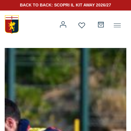
BACK TO BACK: SCOPRI IL KIT AWAY 2026/27
Prima squadra
Kit Gara 2026/27
Training
Prima squadra
Rappresentanza
Kit Gara 25/26
Genoa for Special