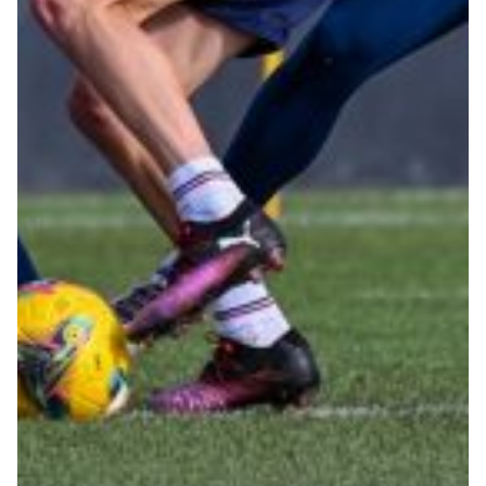
Summer Sale
Mare
Accessori
Party
Outlet
Helan x Genoa
Isolani x Genoa
Gift Card Online Store