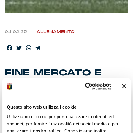
04.02.25
ALLENAMENTO
Facebook
Twitter
WhatsApp
Telegram
FINE MERCATO E
CONVOCAZIONI AL
CAMPO
Questo sito web utilizza i cookie
• Squadra precettata mercoledì nella roccaforte di
Utilizziamo i cookie per personalizzare contenuti ed
Multedo
annunci, per fornire funzionalità dei social media e per
• Oggi giornata di riposo per capitan Badelj e
analizzare il nostro traffico. Condividiamo inoltre
compagni