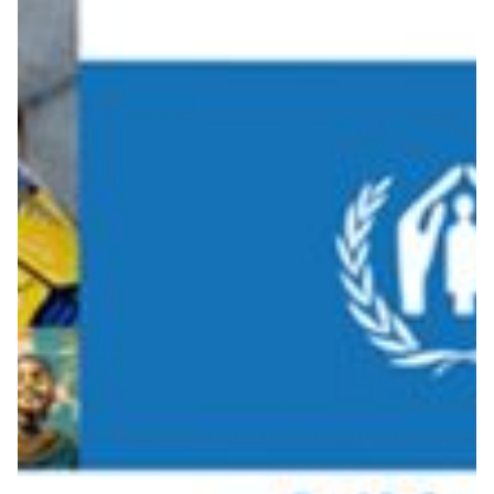
Summer Sale
Mare
Accessori
Party
Outlet
Helan x Genoa
Isolani x Genoa
Gift Card Online Store