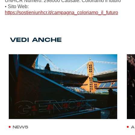
UNHCR Numero: 298000 Causale: Coloriamo il futuro
• Sito Web:
https://sostieniunhcr.it/campagna_coloriamo_il_futuro
VEDI ANCHE
NEWS
A