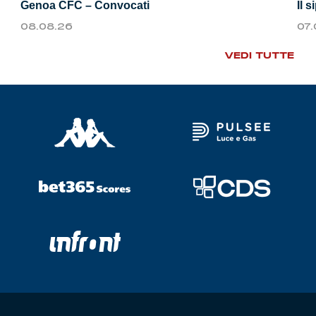
Genoa CFC – Convocati
Il 
08.08.26
07
VEDI TUTTE