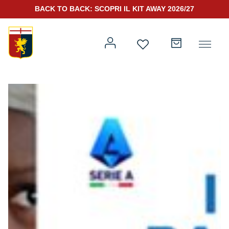
BACK TO BACK: SCOPRI IL KIT AWAY 2026/27
Prima squadra
Kit Gara 2026/27
Training
Prima squadra
Rappresentanza
Kit Gara 25/26
Genoa for Special