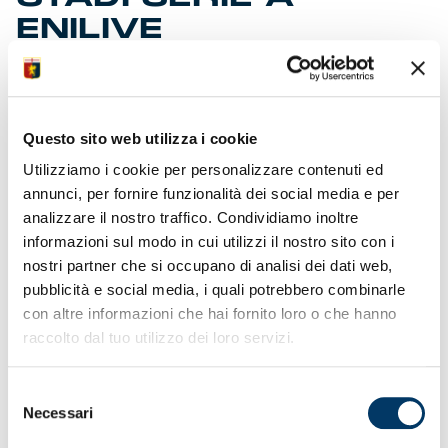
ENILIVE
UNHCR – “Coloriamo il futuro dei bambini rifugiati”
in collaborazione con Lega Serie A
Questo sito web utilizza i cookie
Lo sport sostiene UNHCR
Utilizziamo i cookie per personalizzare contenuti ed
In occasione della 24a giornata di Serie A Enilive e in
annunci, per fornire funzionalità dei social media e per
collaborazione con la Lega Serie A, viene promossa la
Campagna “Coloriamo il futuro dei bambini rifugiati”,
analizzare il nostro traffico. Condividiamo inoltre
lanciata dall’Agenzia ONU per i Rifugiati – UNHCR che ha
informazioni sul modo in cui utilizzi il nostro sito con i
l’obiettivo di raccogliere fondi per garantire accesso
nostri partner che si occupano di analisi dei dati web,
all’istruzione primaria e portare speranza nella vita di
pubblicità e social media, i quali potrebbero combinarle
tantissimi bambini e bambine in fuga da guerre e violenze.
con altre informazioni che hai fornito loro o che hanno
Dall’1 al 23 febbraio la campagna può essere
raccolto dal tuo utilizzo dei loro servizi.
sostenuta donando al numero solidale 45588 o
chiamando da rete fissa.
Selezione
Dei 14,8 milioni i bambini rifugiati in età scolare, quasi la
Necessari
del
metà non ha la possibilità di andare a scuola. L’istruzione
consenso