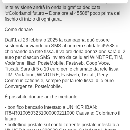
trasmesso sui maxi-schermi il video dell’iniziativa, mentre
in televisione andrà in onda la grafica dedicata
“#Coloriamoilfuturo – Dona ora al 45588” poco prima del
fischio di inizio di ogni gara.
Come donare
Dall’1 al 23 febbraio 2025 la campagna può essere
sostenuta inviando un SMS al numero solidale 45588 o
chiamando da rete fissa. Il valore della donazione sarà di 2
euro per ciascun SMS inviato da cellulari WINDTRE, TIM,
Vodafone, Iliad, PosteMobile, Fastweb, Coop Voce,
Tiscali. Sarà di 5 o 10 euro per le chiamate da rete fissa
TIM, Vodafone, WINDTRE, Fastweb, Tiscali, Geny
Communications e, sempre per la rete fissa, di 5 euro
Convergenze, PosteMobile.
È possibile donare anche mediante:
• bonifico bancario intestato a UNHCR IBAN:
IT84R0100503231000000211000 Causale: Coloriamo il
futuro
• bollettino postale sul conto corrente postale intestato a