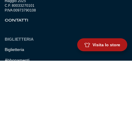
maggio 2025
C.F. 80033270101
P.IVA 00973790108
CONTATTI
BIGLIETTERIA
Visita lo store
Biglietteria
Abbonamenti
Accrediti
Experience
Hospitality
SQUADRE
Prima squadra maschile