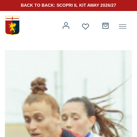
BACK TO BACK: SCOPRI IL KIT AWAY 2026/27
Prima squadra
Kit Gara 2026/27
Training
Prima squadra
Rappresentanza
Kit Gara 25/26
Genoa for Special