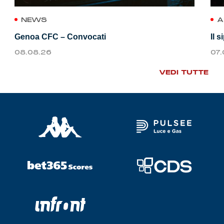
NEWS
A
Genoa CFC – Convocati
Il 
08.08.26
07
VEDI TUTTE