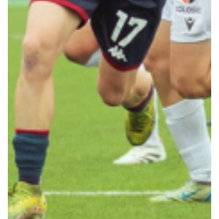
Summer Sale
Mare
Accessori
Party
Outlet
Helan x Genoa
Isolani x Genoa
Gift Card Online Store