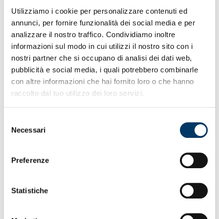
• A segno nella ripresa Cuschieri, Cinotti e Massa
• Le Grifonesse riallungano sulla quarta in classifica
Utilizziamo i cookie per personalizzare contenuti ed
• Il tecnico Fossati: “Ci voleva una vittoria così”
annunci, per fornire funzionalità dei social media e per
• Importante apporto di tutta la rosa per rotazioni
analizzare il nostro traffico. Condividiamo inoltre
• Miglior attacco del campionato con 54 gol fatti
informazioni sul modo in cui utilizzi il nostro sito con i
• Nel prossimo turno visita alla capolista Ternana
nostri partner che si occupano di analisi dei dati web,
pubblicità e social media, i quali potrebbero combinarle
con altre informazioni che hai fornito loro o che hanno
raccolto dal tuo utilizzo dei loro servizi.
Selezione
Necessari
del
consenso
Preferenze
TRE GOL E TRE PUNTI CONSOLIDANO IL TERZO
Statistiche
POSTO
– Una bella prestazione e una bella vittoria sul
campo amico di Arenzano. Contro il Brescia le Grifonesse
tornano ad assaporare il gusto dei tre punti in un match