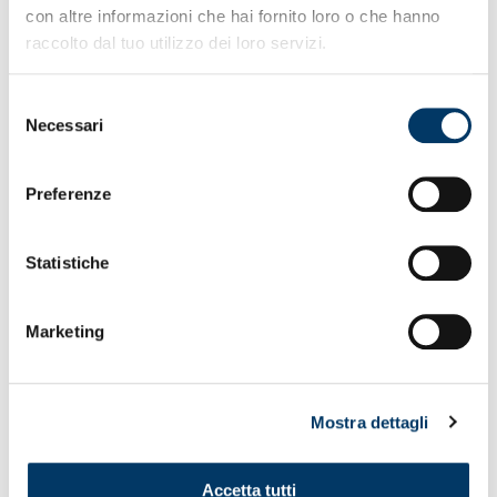
Bandierine in vendita al “Ferraris” per prossime
con altre informazioni che hai fornito loro o che hanno
partite
raccolto dal tuo utilizzo dei loro servizi.
“Grifone d’Oro” di ACG tutte le info su
kids.genoacfc.it
Selezione
Necessari
del
consenso
Preferenze
Statistiche
Marketing
Mostra dettagli
AVANTI TUTTA VERSO LA SFIDA AL ‘BENTEGODI’
Accetta tutti