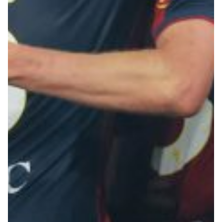
Summer Sale
Mare
Accessori
Party
Outlet
Helan x Genoa
Isolani x Genoa
Gift Card Online Store