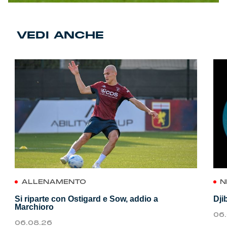
VEDI ANCHE
ALLENAMENTO
N
Si riparte con Ostigard e Sow, addio a
Dji
Marchioro
06
06.08.26