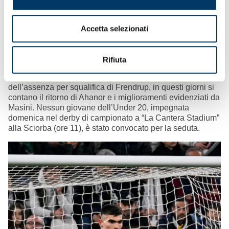
Diario di bordo con allenamento intenso e variegato al
Centro Sportivo Signorini, teatro del terzo impegno della
settimana con addestramenti e partitella. Lo staff ha
Accetta selezionati
abbassato il ponte levatoio per introdurre i concetti
elaborati per la partita di domenica in casa di Hellas
Verona. Con il recupero di diversi effettivi, certificato già
Rifiuta
nella distinta consegnata per la sfida con l’Udinese, le
opzioni di scelta sono migliorate di molto. Al netto
dell’assenza per squalifica di Frendrup, in questi giorni si
contano il ritorno di Ahanor e i miglioramenti evidenziati da
Masini. Nessun giovane dell’Under 20, impegnata
domenica nel derby di campionato a “La Cantera Stadium”
alla Sciorba (ore 11), è stato convocato per la seduta.