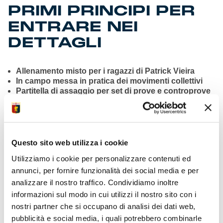
PRIMI PRINCIPI PER
ENTRARE NEI
DETTAGLI
Allenamento misto per i ragazzi di Patrick Vieira
In campo messa in pratica dei movimenti collettivi
Partitella di assaggio per set di prove e controprove
Designati ufficiali gara direzione affidata a Marchetti
Il totem Vasquez verso 100ma ufficiale con il Grifone
Sotto osservazione condizioni centrocampista
Masini
Iniziata forte
prevendita
Genoa-Lazio per Pasquetta
Questo sito web utilizza i cookie
Verona acquistati 2mila biglietti Curva Nord Sup. e
Utilizziamo i cookie per personalizzare contenuti ed
Inf.
Genoa Women domenica ad Arenzano la Res
annunci, per fornire funzionalità dei social media e per
Women
analizzare il nostro traffico. Condividiamo inoltre
Asta
su E-Bay per le maglie utilizzate in Genoa-
informazioni sul modo in cui utilizzi il nostro sito con i
Udinese
nostri partner che si occupano di analisi dei dati web,
Allo stadio 48mila euro di raccolta per “Il Guscio dei
pubblicità e social media, i quali potrebbero combinarle
Bimbi”