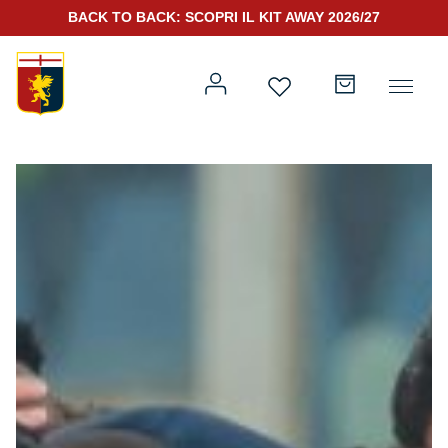
BACK TO BACK: SCOPRI IL KIT AWAY 2026/27
Prima squadra
Kit Gara 2026/27
Training
Prima squadra
Rappresentanza
Kit Gara 25/26
Genoa for Special