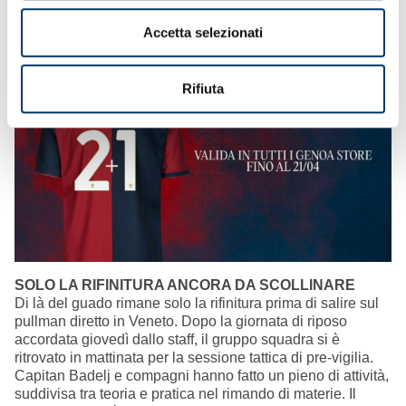
Acquistando tre articoli del merchandising quello meno
costoso è offerto in omaggio
.
Accetta selezionati
Rifiuta
SOLO LA RIFINITURA ANCORA DA SCOLLINARE
Di là del guado rimane solo la rifinitura prima di salire sul
pullman diretto in Veneto. Dopo la giornata di riposo
accordata giovedì dallo staff, il gruppo squadra si è
ritrovato in mattinata per la sessione tattica di pre-vigilia.
Capitan Badelj e compagni hanno fatto un pieno di attività,
suddivisa tra teoria e pratica nel rimando di materie. Il