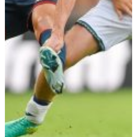
Summer Sale
Mare
Accessori
Party
Outlet
Helan x Genoa
Isolani x Genoa
Gift Card Online Store