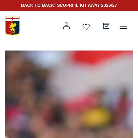
BACK TO BACK: SCOPRI IL KIT AWAY 2026/27
Prima squadra
Kit Gara 2026/27
Training
Prima squadra
Rappresentanza
Kit Gara 25/26
Genoa for Special