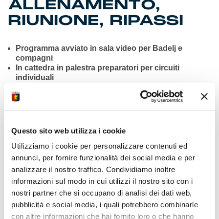
ALLENAMENTO,
RIUNIONE, RIPASSI
Programma avviato in sala video per Badelj e
compagni
In cattedra in palestra preparatori per circuiti
individuali
Prima fase sul terreno con addestramenti e prove
d’insieme
Verifiche in partitella inframmezzate da indicazioni
Vieira
Surplus di lavoro per la batteria dei portieri con tiri e
Questo sito web utilizza i cookie
uscite
Allenamento regolare per Masini disponibile per
Utilizziamo i cookie per personalizzare contenuti ed
trasferta
annunci, per fornire funzionalità dei social media e per
Dirigenti presenti per seguire il programma fino alla
analizzare il nostro traffico. Condividiamo inoltre
fine
informazioni sul modo in cui utilizzi il nostro sito con i
Sabato alle 13 la conferenza pre-gara del tecnico
nostri partner che si occupano di analisi dei dati web,
rossoblù
Calda prevendita Genoa-Lazio in calendario a
pubblicità e social media, i quali potrebbero combinarle
Pasquetta
con altre informazioni che hai fornito loro o che hanno