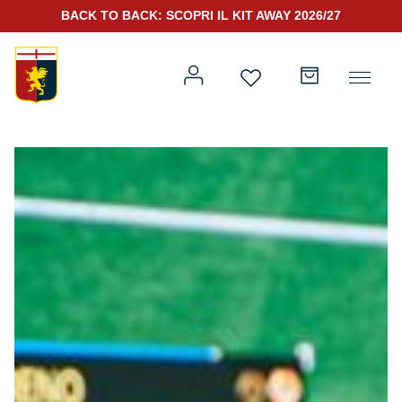
BACK TO BACK: SCOPRI IL KIT AWAY 2026/27
Prima squadra
Kit Gara 2026/27
Training
Prima squadra
Rappresentanza
Kit Gara 25/26
Genoa for Special