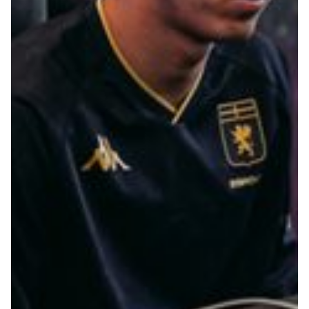
Summer Sale
Mare
Accessori
Party
Outlet
Helan x Genoa
Isolani x Genoa
Gift Card Online Store