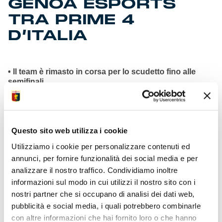
GENOA ESPORTS
TRA PRIME 4
D’ITALIA
• Il team è rimasto in corsa per lo scudetto fino alle
semifinali
• Karimisbak ha dato spettacolo sotto la guida di
coach Felpato
• Apporto di valore fornito dagli altri due player Enry e
Simob
Questo sito web utilizza i cookie
• L’agenzia
Pro2Be
si conferma come una scuderia di
talenti
Utilizziamo i cookie per personalizzare contenuti ed
• Genoa eSports aveva vinto 1° edizione campionato
annunci, per fornire funzionalità dei social media e per
nazionale
analizzare il nostro traffico. Condividiamo inoltre
• Per seconda volta Genoa qualificato per eChampions
League
informazioni sul modo in cui utilizzi il nostro sito con i
nostri partner che si occupano di analisi dei dati web,
pubblicità e social media, i quali potrebbero combinarle
con altre informazioni che hai fornito loro o che hanno