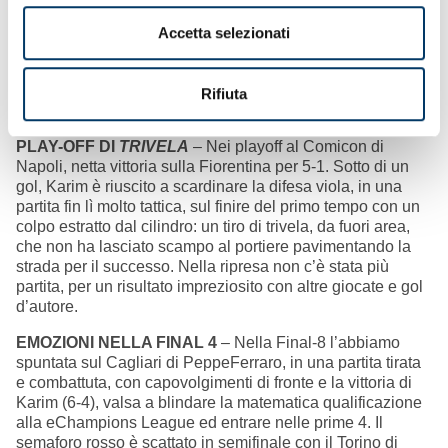
Karimisbak e il supporto dei compagni Enry e Simob. Un
cammino che aveva preso il via con la vittoria a mani
Accetta selezionati
basse nel girone della regular season a Milano. Quattro
vittorie, un pareggio, una sconfitta lo score complessivo:
primo posto in porto con un turno di anticipo sulla
Rifiuta
conclusione.
PLAY-OFF DI
TRIVELA
– Nei playoff al Comicon di
Napoli, netta vittoria sulla Fiorentina per 5-1. Sotto di un
gol, Karim è riuscito a scardinare la difesa viola, in una
partita fin lì molto tattica, sul finire del primo tempo con un
colpo estratto dal cilindro: un tiro di trivela, da fuori area,
che non ha lasciato scampo al portiere pavimentando la
strada per il successo. Nella ripresa non c’è stata più
partita, per un risultato impreziosito con altre giocate e gol
d’autore.
EMOZIONI NELLA FINAL 4
– Nella Final-8 l’abbiamo
spuntata sul Cagliari di PeppeFerraro, in una partita tirata
e combattuta, con capovolgimenti di fronte e la vittoria di
Karim (6-4), valsa a blindare la matematica qualificazione
alla eChampions League ed entrare nelle prime 4. Il
semaforo rosso è scattato in semifinale con il Torino di