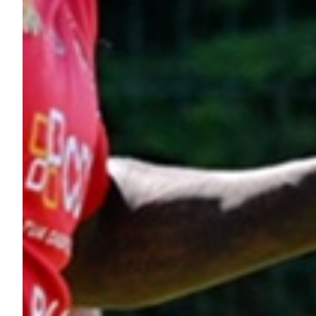
Summer Sale
Mare
Accessori
Party
Outlet
Helan x Genoa
Isolani x Genoa
Gift Card Online Store