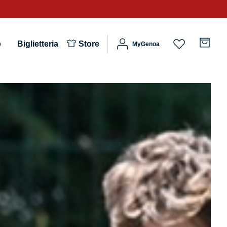
b
Biglietteria
Store
MyGenoa