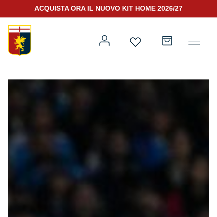
ACQUISTA ORA IL NUOVO KIT HOME 2026/27
Prima squadra
Kit Gara 2026/27
Training
Prima squadra
Rappresentanza
Kit Gara 25/26
Genoa for Special