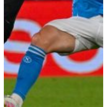
Summer Sale
Mare
Accessori
Party
Outlet
Helan x Genoa
Isolani x Genoa
Gift Card Online Store