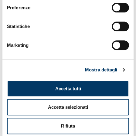
Preferenze
Statistiche
Marketing
Mostra dettagli
Accetta tutti
40 PUNTI E 13° POSTO AL SICURO
Un giorno di pausa prima di ributtarsi a capofitto sul lavoro,
Accetta selezionati
per puntare al massimo nel commiato a Marassi con
l’Atalanta e ricevere l’abbraccio festoso dei tifosi. Vieira ha
dato appuntamento martedì per il ritorno all’attività al
Rifiuta
centro sportivo, preceduta dal pranzo in club-house e
dall’aggiornamento delle condizioni dei convalescenti. Per