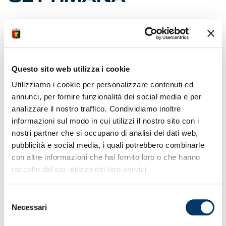
• Giornata di riposo dopo il pareggio allo stadio
Maradona
• Ripresa prevista in agenda martedì pomeriggio al
Signorini
Questo sito web utilizza i cookie
• Attenzioni puntate a ultima di campionato al Luigi
Utilizziamo i cookie per personalizzare contenuti ed
Ferraris
• Martedì saranno ufficiali data e orario sfida con
annunci, per fornire funzionalità dei social media e per
Atalanta
analizzare il nostro traffico. Condividiamo inoltre
• Contestualmente prenderà il via la prevendita dei
informazioni sul modo in cui utilizzi il nostro sito con i
biglietti
nostri partner che si occupano di analisi dei dati web,
• Torna a disposizione Thorsby dopo il turno di
pubblicità e social media, i quali potrebbero combinarle
squalifica
• Martedì data di compleanno sia di Messias che di
con altre informazioni che hai fornito loro o che hanno
Otoa
raccolto dal tuo utilizzo dei loro servizi.
• Allo studio iniziative per celebrare promozione
G.Women
• Annata impreziosita con U19F promossa in
Selezione
Primavera 1
Necessari
del
consenso