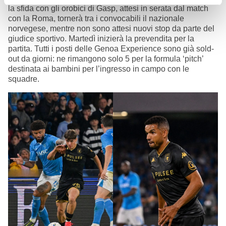
la sfida con gli orobici di Gasp, attesi in serata dal match
con la Roma, tornerà tra i convocabili il nazionale
norvegese, mentre non sono attesi nuovi stop da parte del
giudice sportivo. Martedì inizierà la prevendita per la
partita. Tutti i posti delle Genoa Experience sono già sold-
out da giorni: ne rimangono solo 5 per la formula ‘pitch’
destinata ai bambini per l’ingresso in campo con le
squadre.