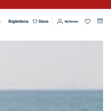
b
Biglietteria
Store
MyGenoa