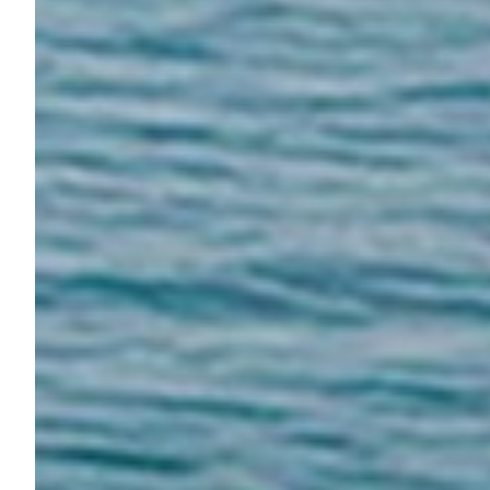
Summer Sale
Mare
Accessori
Party
Outlet
Helan x Genoa
Isolani x Genoa
Gift Card Online Store