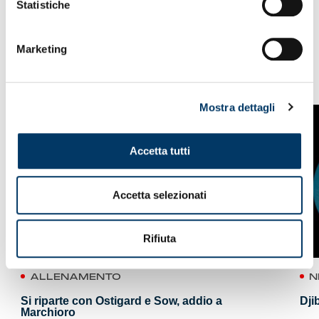
Statistiche
Marketing
VEDI ANCHE
Mostra dettagli
Accetta tutti
Accetta selezionati
Rifiuta
ALLENAMENTO
N
Si riparte con Ostigard e Sow, addio a
Dji
Marchioro