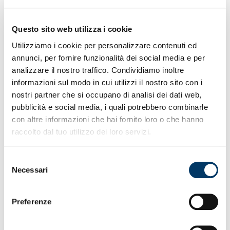
GENOA CFC –
Questo sito web utilizza i cookie
ELENCO CONVOCATI
Utilizziamo i cookie per personalizzare contenuti ed
annunci, per fornire funzionalità dei social media e per
analizzare il nostro traffico. Condividiamo inoltre
informazioni sul modo in cui utilizzi il nostro sito con i
I calciatori selezionati dallo Staff Tecnico per la partita con
nostri partner che si occupano di analisi dei dati web,
il Como valida per la terza giornata della Serie A Enilive
2025/26.
pubblicità e social media, i quali potrebbero combinarle
con altre informazioni che hai fornito loro o che hanno
raccolto dal tuo utilizzo dei loro servizi.
Selezione
Necessari
del
consenso
Preferenze