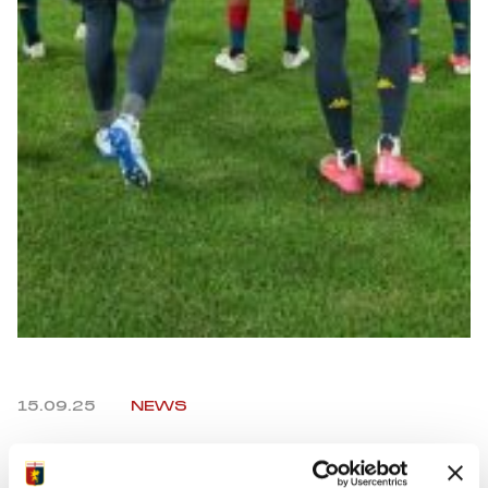
Summer Sale
Mare
Accessori
Party
Outlet
Helan x Genoa
Isolani x Genoa
15.09.25
NEWS
Gift Card Online Store
Facebook
Twitter
WhatsApp
Telegram