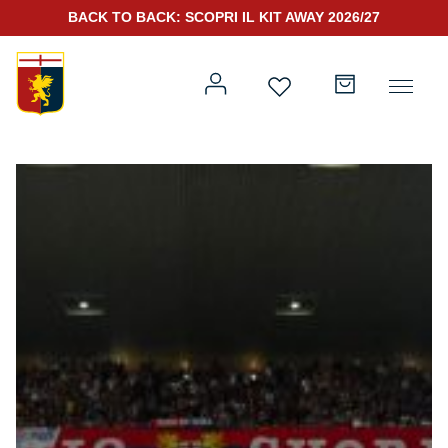
BACK TO BACK: SCOPRI IL KIT AWAY 2026/27
Prima squadra
Kit Gara 2026/27
Training
Prima squadra
Rappresentanza
Kit Gara 25/26
Genoa for Special