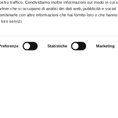
ostro traffico. Condividiamo inoltre informazioni sul modo in cui ut
partner che si occupano di analisi dei dati web, pubblicità e social
 selezionati dallo Staff Tecnico per la partita con l’Atalanta, valida
ombinarle con altre informazioni che hai fornito loro o che hanno
oppa Italia Frecciarossa 2025/26.
 loro servizi.
Preferenze
Statistiche
Marketing