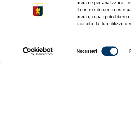
media e per analizzare il n
il nostro sito con i nostri 
I calciatori
media, i quali potrebbero c
ottavi di C
raccolto dal tuo utilizzo dei
Selezione
Necessari
del
consenso