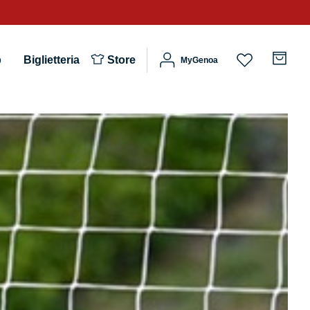
b
Biglietteria
Store
MyGenoa