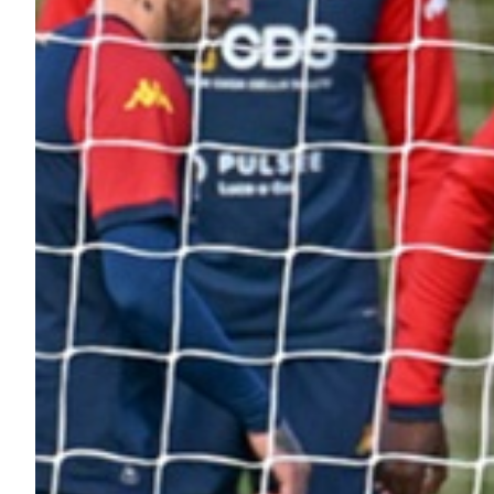
Summer Sale
Mare
Accessori
Party
Outlet
Helan x Genoa
Isolani x Genoa
Gift Card Online Store