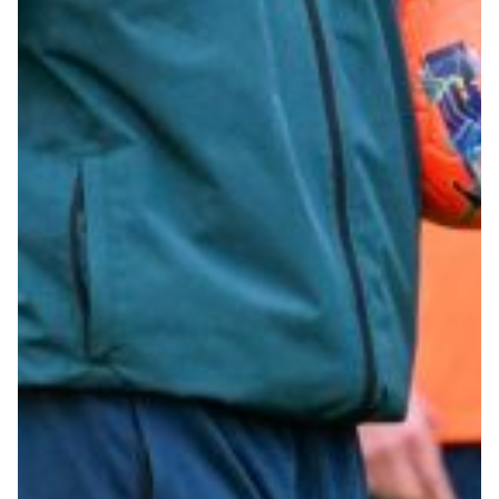
Summer Sale
Mare
Accessori
Party
Outlet
Helan x Genoa
Isolani x Genoa
Gift Card Online Store