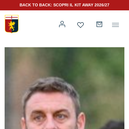
BACK TO BACK: SCOPRI IL KIT AWAY 2026/27
Prima squadra
Kit Gara 2026/27
Training
Prima squadra
Rappresentanza
Kit Gara 25/26
Genoa for Special