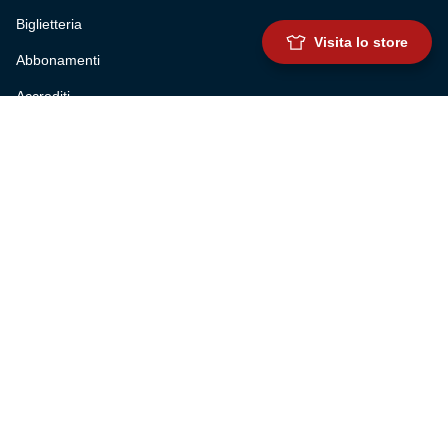
Biglietteria
Visita lo store
Abbonamenti
Accrediti
Experience
Hospitality
SQUADRE
Prima squadra maschile
Prima squadra femminile
Settore giovanile
Genoa for special
Genoa Academy