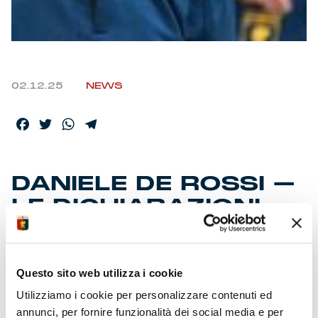
02.12.25
NEWS
Facebook
Twitter
WhatsApp
Telegram
DANIELE DE ROSSI –
LE DICHIARAZIONI
PRE-GARA
Questo sito web utilizza i cookie
Alla vigilia degli ottavi di Coppa Italia Frecciarossa, il
Utilizziamo i cookie per personalizzare contenuti ed
tecnico del Grifone si è espresso in questi termini.
annunci, per fornire funzionalità dei social media e per