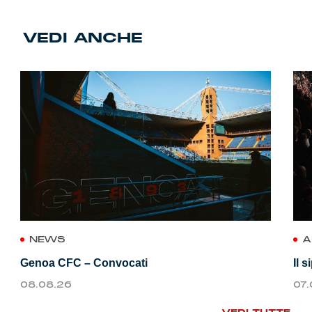
VEDI ANCHE
NEWS
A
Genoa CFC – Convocati
Il 
08.08.26
07