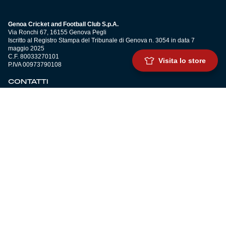
Genoa Cricket and Football Club S.p.A.
Via Ronchi 67, 16155 Genova Pegli
Iscritto al Registro Stampa del Tribunale di Genova n. 3054 in data 7
maggio 2025
C.F. 80033270101
Visita lo store
P.IVA 00973790108
CONTATTI
BIGLIETTERIA
Biglietteria
Abbonamenti
Accrediti
Experience
Hospitality