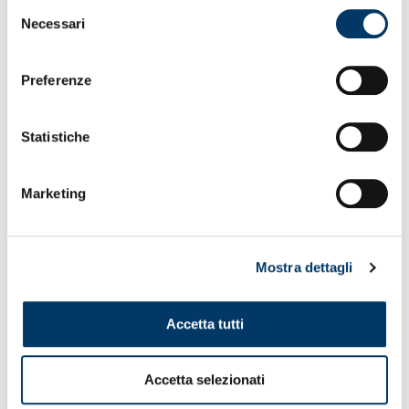
Selezione
derby (1-1)
Necessari
del
consenso
Preferenze
Statistiche
Marketing
Mostra dettagli
Accetta tutti
Un buon punto
– La sconfitta sarebbe stata una beffa.
Genoa e Atalanta pareggiano 2-2 allo Sciorba Stadium, in
una partita giocata meglio nella prima che nella seconda
Accetta selezionati
parte, specie dai nostri che alla fine hanno più da
recriminare per il maggior numero di palle-gol prodotte. Il