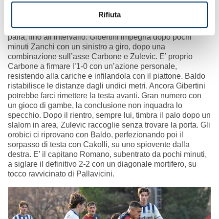
pareggio permette di interrompere la striscia negativa di
Rifiuta
due sconfitte. Ben impostati e determinati, non così cinici e
concreti. E’ un monologo rossoblù, con un ottimo giro
palla, fino all’intervallo. Gibertini impegna dopo pochi
minuti Zanchi con un sinistro a giro, dopo una
combinazione sull’asse Carbone e Zulevic. E’ proprio
Carbone a firmare l’1-0 con un’azione personale,
resistendo alla cariche e infilandola con il piattone. Baldo
ristabilisce le distanze dagli undici metri. Ancora Gibertini
potrebbe farci rimettere la testa avanti. Gran numero con
un gioco di gambe, la conclusione non inquadra lo
specchio. Dopo il rientro, sempre lui, timbra il palo dopo un
slalom in area, Zulevic raccoglie senza trovare la porta. Gli
orobici ci riprovano con Baldo, perfezionando poi il
sorpasso di testa con Cakolli, su uno spiovente dalla
destra. E’ il capitano Romano, subentrato da pochi minuti,
a siglare il definitivo 2-2 con un diagonale mortifero, su
tocco ravvicinato di Pallavicini.