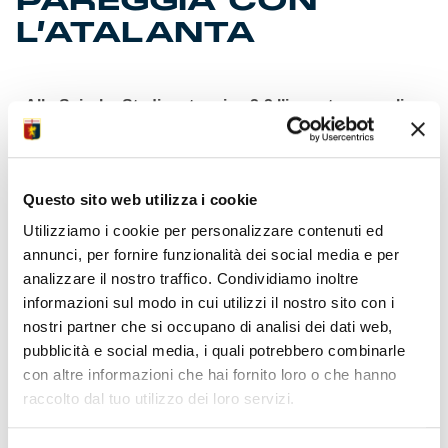
PAREGGIA CON
L’ATALANTA
• Allo Sciorba Stadium termina 2-2 l’incontro con gli
orobici
• Grifoncini salgono a 23 punti rimanendo nei quartieri
alti
• Botta e risposta nel primo tempo in una partita tirata
Questo sito web utilizza i cookie
• Vantaggio di Carbone con un bel gol dopo azione
combinata
Utilizziamo i cookie per personalizzare contenuti ed
• Pareggia Baldo su rigore concesso per fallo di mano
annunci, per fornire funzionalità dei social media e per
ingenuo
analizzare il nostro traffico. Condividiamo inoltre
• Botta e risposta anche nella ripresa in incontro
informazioni sul modo in cui utilizzi il nostro sito con i
sempre vivo
• Clamoroso palo di Gibertini tra i migliori sul terreno di
nostri partner che si occupano di analisi dei dati web,
gioco
pubblicità e social media, i quali potrebbero combinarle
• Sorpasso nerazzurro con Cakolli che di testa supera
con altre informazioni che hai fornito loro o che hanno
Lysionok
raccolto dal tuo utilizzo dei loro servizi.
• La riacciuffiamo nel recupero con gran diagonale di
Romano
• Prossima in casa del Torino reduce da pareggio nel