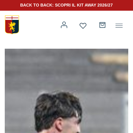
BACK TO BACK: SCOPRI IL KIT AWAY 2026/27
Prima squadra
Kit Gara 2026/27
Training
Prima squadra
Rappresentanza
Kit Gara 25/26
Genoa for Special