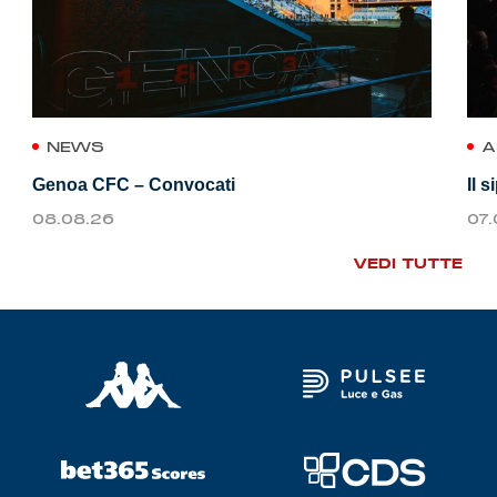
NEWS
A
Genoa CFC – Convocati
Il 
08.08.26
07
VEDI TUTTE