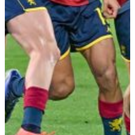
Summer Sale
Mare
Accessori
Party
Outlet
Helan x Genoa
Isolani x Genoa
Gift Card Online Store