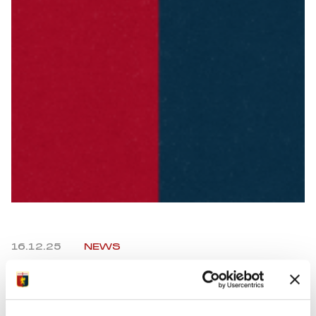
Summer Sale
Mare
Accessori
Party
Outlet
Helan x Genoa
Isolani x Genoa
16.12.25
NEWS
Gift Card Online Store
Facebook
Twitter
WhatsApp
Telegram