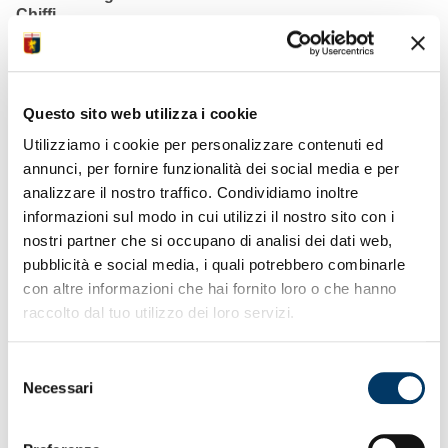
Chiffi
• Cinque gli indisponibili per la partita con squadra
toscana
• Elenco convocati in diffusione su piattaforme
comunicazione
Questo sito web utilizza i cookie
• Festa dello sport allo stadio “Ferraris” tra tifoserie
amiche
Utilizziamo i cookie per personalizzare contenuti ed
• 31.200 gli spettatori muniti di titoli di accesso per
annunci, per fornire funzionalità dei social media e per
l’anticipo
analizzare il nostro traffico. Condividiamo inoltre
• Giro di campo all’intervallo dei giovani tifosi Genoa e
Pisa
informazioni sul modo in cui utilizzi il nostro sito con i
• Sportello accrediti dalle 11 varchi stadio aperti alle
nostri partner che si occupano di analisi dei dati web,
12:30
pubblicità e social media, i quali potrebbero combinarle
• Merchandising store mobile pop-up fuori settore
con altre informazioni che hai fornito loro o che hanno
Tribuna
raccolto dal tuo utilizzo dei loro servizi.
Selezione
Necessari
del
consenso