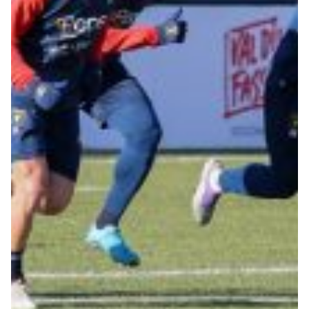
Summer Sale
Mare
Accessori
Party
Outlet
Helan x Genoa
Isolani x Genoa
Gift Card Online Store