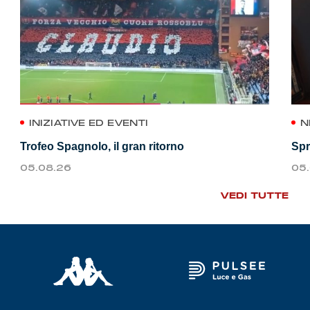
INIZIATIVE ED EVENTI
N
Trofeo Spagnolo, il gran ritorno
Spr
05.08.26
05
VEDI TUTTE