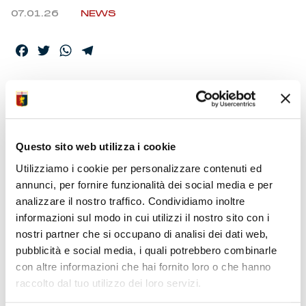
07.01.26
NEWS
Facebook
Twitter
WhatsApp
Telegram
GENOA-CAGLIARI,
ACCREDITI MEDIA
Questo sito web utilizza i cookie
Utilizziamo i cookie per personalizzare contenuti ed
La partita valida per la 20ma giornata di Serie A Enilive è
annunci, per fornire funzionalità dei social media e per
in programma allo stadio Ferraris lunedì 12 gennaio (ore
analizzare il nostro traffico. Condividiamo inoltre
18:30).
informazioni sul modo in cui utilizzi il nostro sito con i
Aree media
– Le richieste di accreditamento per la partita
nostri partner che si occupano di analisi dei dati web,
Genoa-Cagliari possono essere inoltrate alla mail
pubblicità e social media, i quali potrebbero combinarle
ufficiostampa@genoacfc.it entro giovedì 8 gennaio. Come
con altre informazioni che hai fornito loro o che hanno
da normative in vigore nella domanda è necessario
raccolto dal tuo utilizzo dei loro servizi.
inserire nome, cognome, luogo e data di nascita, testata di
riferimento e numero di tessera d’iscrizione all’Ordine dei