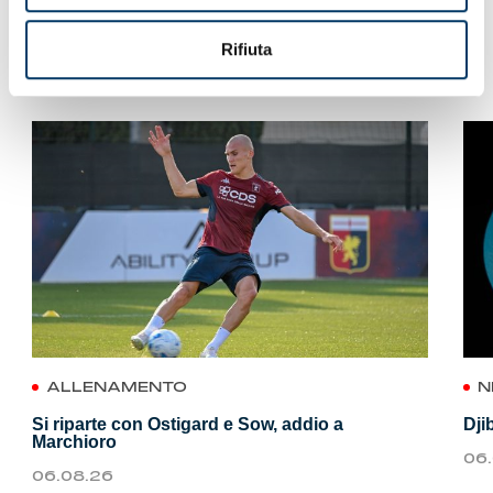
Rifiuta
VEDI ANCHE
ALLENAMENTO
N
Si riparte con Ostigard e Sow, addio a
Dji
Marchioro
06
06.08.26