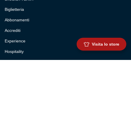
Biglietteria
Abbonamenti
Accrediti
Experience
Visita lo store
Hospitality
SQUADRE
Prima squadra maschile
Prima squadra femminile
Settore giovanile
Genoa for special
Genoa Academy