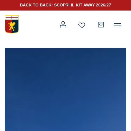
BACK TO BACK: SCOPRI IL KIT AWAY 2026/27
Prima squadra
Kit Gara 2026/27
Training
Prima squadra
Rappresentanza
Kit Gara 25/26
Genoa for Special