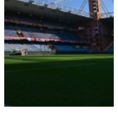
Summer Sale
Mare
Accessori
Party
Outlet
Helan x Genoa
Isolani x Genoa
Gift Card Online Store