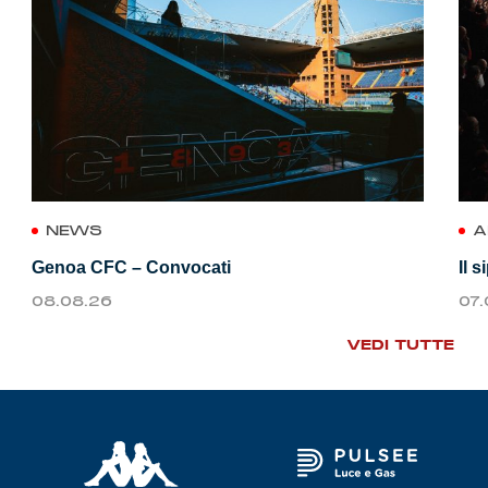
NEWS
A
Genoa CFC – Convocati
Il 
08.08.26
07
VEDI TUTTE