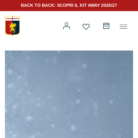
BACK TO BACK: SCOPRI IL KIT AWAY 2026/27
Prima squadra
Kit Gara 2026/27
Training
Prima squadra
Rappresentanza
Kit Gara 25/26
Genoa for Special