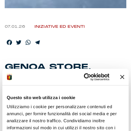
07.01.26
INIZIATIVE ED EVENTI
Facebook
Twitter
WhatsApp
Telegram
GENOA STORE,
PROMOZIONI E
SCONTI
Questo sito web utilizza i cookie
Disponibili offerte su vari prodotti del merchandising
Utilizziamo i cookie per personalizzare contenuti ed
ufficiale
annunci, per fornire funzionalità dei social media e per
Promo “acquista due articoli con il 30% di sconto sul
secondo”
analizzare il nostro traffico. Condividiamo inoltre
Kombat Vintage Bianca ‘25/26 a 69 € adulto e 59 €
informazioni sul modo in cui utilizzi il nostro sito con i