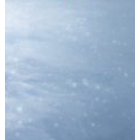
Summer Sale
Mare
Accessori
Party
Outlet
Helan x Genoa
Isolani x Genoa
Gift Card Online Store