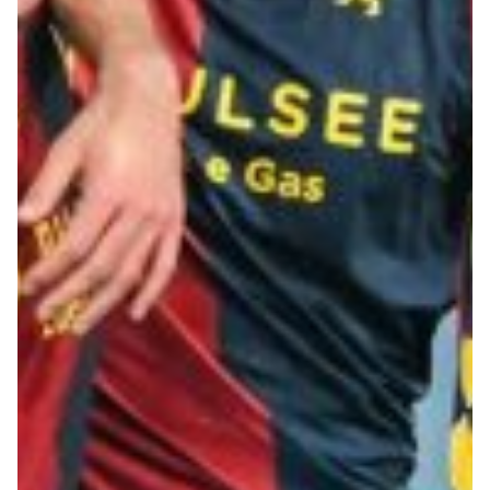
Summer Sale
Mare
Accessori
Party
Outlet
Helan x Genoa
Isolani x Genoa
Gift Card Online Store