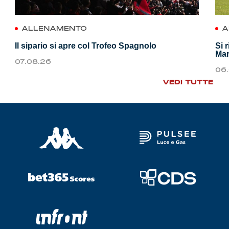
ALLENAMENTO
A
Il sipario si apre col Trofeo Spagnolo
Si 
Mar
07.08.26
06
VEDI TUTTE