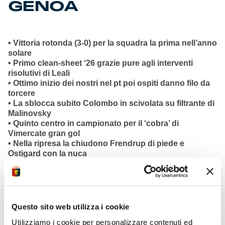
GENOA
• Vittoria rotonda (3-0) per la squadra la prima nell’anno
solare
• Primo clean-sheet ‘26 grazie pure agli interventi
risolutivi di Leali
• Ottimo inizio dei nostri nel pt poi ospiti danno filo da
torcere
• La sblocca subito Colombo in scivolata su filtrante di
Malinovsky
• Quinto centro in campionato per il ‘cobra’ di
Vimercate gran gol
• Nella ripresa la chiudono Frendrup di piede e
Ostigard con la nuca
• Quarto gol per il nazionale norvegese con la
specialità della casa
• In campo una grande fame di successo da parte di
Vasquez & Co.
• Omaggio al mitico Faber nel 27° anniversario della
Questo sito web utilizza i cookie
scomparsa
Utilizziamo i cookie per personalizzare contenuti ed
• In campo nel pre dg Ricciardella con Cristiano De