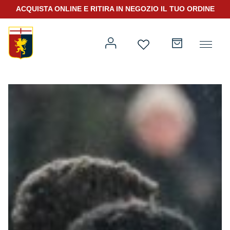
ACQUISTA ONLINE E RITIRA IN NEGOZIO IL TUO ORDINE
Prima squadra
Kit Gara 2026/27
Training
Prima squadra
Rappresentanza
Kit Gara 25/26
Genoa for Special