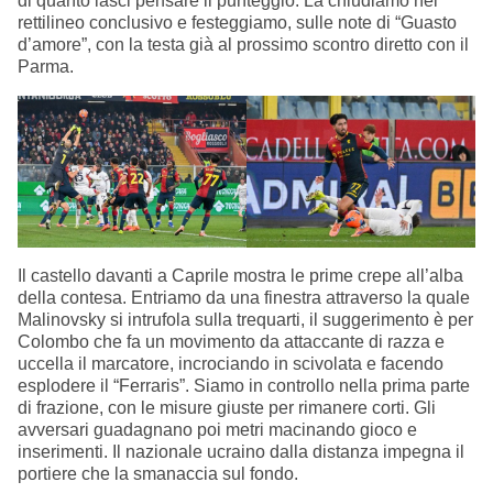
di quanto lasci pensare il punteggio. La chiudiamo nel
rettilineo conclusivo e festeggiamo, sulle note di “Guasto
d’amore”, con la testa già al prossimo scontro diretto con il
Parma.
Il castello davanti a Caprile mostra le prime crepe all’alba
della contesa. Entriamo da una finestra attraverso la quale
Malinovsky si intrufola sulla trequarti, il suggerimento è per
Colombo che fa un movimento da attaccante di razza e
uccella il marcatore, incrociando in scivolata e facendo
esplodere il “Ferraris”. Siamo in controllo nella prima parte
di frazione, con le misure giuste per rimanere corti. Gli
avversari guadagnano poi metri macinando gioco e
inserimenti. Il nazionale ucraino dalla distanza impegna il
portiere che la smanaccia sul fondo.