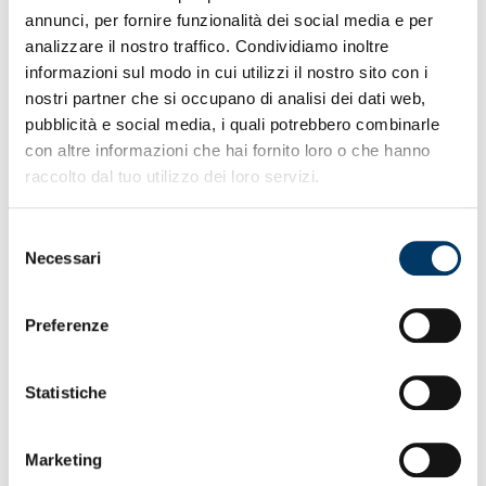
Andrè e Bresh
annunci, per fornire funzionalità dei social media e per
• In tribuna a seguire la partita il ct Jan Urban della
analizzare il nostro traffico. Condividiamo inoltre
Polonia con vice
informazioni sul modo in cui utilizzi il nostro sito con i
• Match-sponsor di questo incontro CDS – La Tua
nostri partner che si occupano di analisi dei dati web,
Casa della Salute
pubblicità e social media, i quali potrebbero combinarle
con altre informazioni che hai fornito loro o che hanno
raccolto dal tuo utilizzo dei loro servizi.
Selezione
Necessari
del
consenso
Preferenze
Statistiche
Marketing