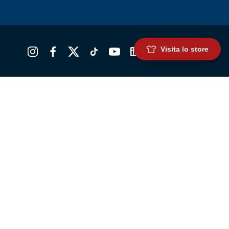
Visita lo store
Scarica l'app ufficiale
Genoa Cricket and Football Club S.p.A.
Via Ronchi 67, 16155 Genova Pegli