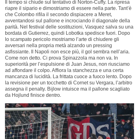
Il tempo si chiude sul tentativo di Norton-Cuffy. La ripresa
riapre il sipario e dimostriamo di essere nella parte. Tant’è
che Colombo rifila il secondo dispiacere a Meret,
avventandosi sul pallone e incrociando il diagonale della
parità. Nel festival delle sostituzioni, Vasquez salva su una
bordata di Gutierrez, quindi Lobotka spedisce fuori. Dopo
lo scampato pericolo mostriamo l’arte di chiudere gli
avversari nella propria metà alzando un pressing
asfissiante. Il Napoli non esce più, il gol sembra nell’aria.
Come non detto. Ci prova Spinazzola ma non va. In
superiorità per l’espulsione di Juan Jesus, non riusciamo
ad affondare il colpo. Affiora la stanchezza e una certa
mancanza di lucidità. La frittata cuoce a fuoco lento. Dopo
la revisione per un tocchetto di Cornet su Vergara, l’arbitro
assegna il penalty. Bijlow intuisce ma il pallone scagliato
da Hojlund finisce dentro.