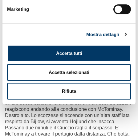
Marketing
Mostra dettagli
Gol, emozioni, spettacolo
. Peccato per il risultato che
non premia la prestazione né gli sforzi. E’ uno spot per il
Accetta tutti
calcio questa partita all’inglese sotto la pioggia. E’ Serie A
Enilive: sembra Premier League. Rimane impressa nelle
retini l’immagine di un bel Genoa che macina chilometri e
Accetta selezionati
paga le ingenuità. E’ una stella filante il vantaggio che
scaturisce dopo il pronti e via. Fuga per il pallone. Vitinha
è un lampo a fiondarsi su un servizio in profondità e
anticipare Meret che lo stende. Ci vuole la revisione prima
Rifiuta
che Massa indichi il dischetto. Malinovskyi trasforma con
un tiro secco centrale. Siamo tonici e in arnese. Gli azzurri
reagiscono andando alla conclusione con McTominay.
Destro alto. Lo scozzese si accende con un’altra staffilata
respinta da Bijlow, si avventa Hojlund che insacca.
Passano due minuti e il Ciuccio raglia il sorpasso. E’
McTominay a trovare il pertugio dalla distanza. Che botta.