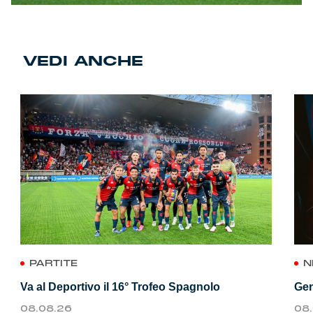
VEDI ANCHE
PARTITE
N
Va al Deportivo il 16° Trofeo Spagnolo
Gen
08.08.26
08