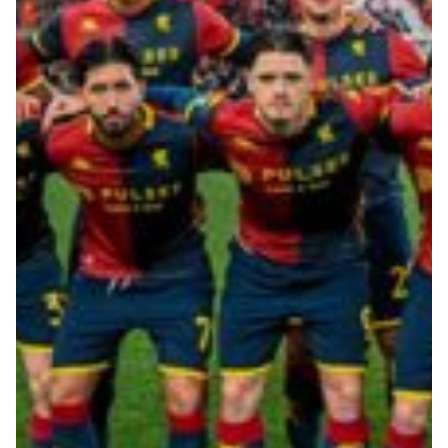
Summer Sale
Mare
Accessori
Party
Outlet
Helan x Genoa
Isolani x Genoa
Gift Card Online Store