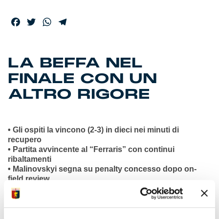
Facebook
Twitter
WhatsApp
Telegram
LA BEFFA NEL
FINALE CON UN
ALTRO RIGORE
• Gli ospiti la vincono (2-3) in dieci nei minuti di
recupero
• Partita avvincente al “Ferraris” con continui
ribaltamenti
• Malinovskyi segna su penalty concesso dopo on-
field review
• Hojlund pareggia e McTominay realizza il gol del
sorpasso
• Colombo la rimette sui binari e firma sesto gol in
campionato