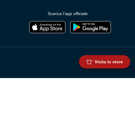
Scarica l'app ufficiale
Visita lo store
Genoa Cricket and Football Club S.p.A.
Via Ronchi 67, 16155 Genova Pegli
Iscritto al Registro Stampa del Tribunale di Genova n. 3054 in data 7
maggio 2025
C.F. 80033270101
P.IVA 00973790108
CONTATTI