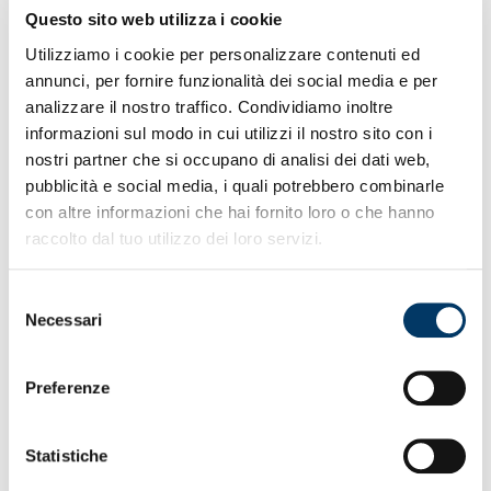
• Avversari in inferiorità nel finale per espulsione di
Questo sito web utilizza i cookie
Juan Jesus
Utilizziamo i cookie per personalizzare contenuti ed
• Hojlund la decide dal dischetto e sigilla la vittoria
annunci, per fornire funzionalità dei social media e per
azzurra
analizzare il nostro traffico. Condividiamo inoltre
• In tribuna Leo Bonucci assistente tecnico nazionale
italiana
informazioni sul modo in cui utilizzi il nostro sito con i
• Presenti a Marassi ex illustri Mimmo Criscito e Goran
nostri partner che si occupano di analisi dei dati web,
Pandev
pubblicità e social media, i quali potrebbero combinarle
• Commemorazione collettiva di “Spagna” in presenza
con altre informazioni che hai fornito loro o che hanno
famigliari
raccolto dal tuo utilizzo dei loro servizi.
• Spettatori muniti di titoli di accesso per la partita
30.748
Selezione
Necessari
del
consenso
Preferenze
Statistiche