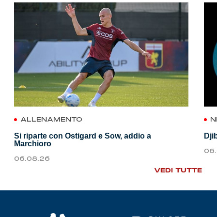
ALLENAMENTO
N
Si riparte con Ostigard e Sow, addio a
Dji
Marchioro
06
06.08.26
VEDI TUTTE