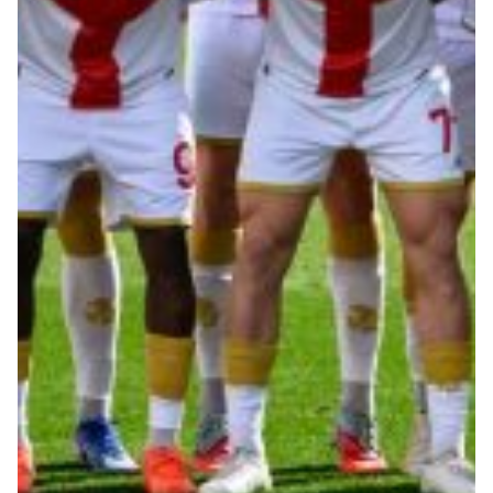
Summer Sale
Mare
Accessori
Party
Outlet
Helan x Genoa
Isolani x Genoa
Gift Card Online Store