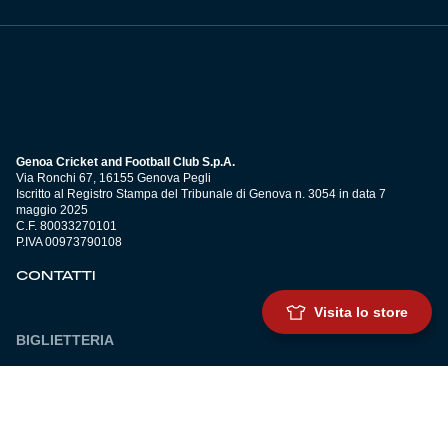
Genoa Cricket and Football Club S.p.A.
Via Ronchi 67, 16155 Genova Pegli
Iscritto al Registro Stampa del Tribunale di Genova n. 3054 in data 7
maggio 2025
C.F. 80033270101
P.IVA 00973790108
CONTATTI
Visita lo store
BIGLIETTERIA
Biglietteria
Abbonamenti
Accrediti