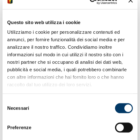
• Finisce 0-0 il match al “Tre Fontane” con i giallorossi
• Decimo pareggio a fronte di otto vittorie e sei
sconfitte
Questo sito web utilizza i cookie
• Trentaquattro i punti che valgono il centro classifica
Utilizziamo i cookie per personalizzare contenuti ed
• Trenta reti fatte e ventinove subite in prime 24
annunci, per fornire funzionalità dei social media e per
giornate
• Prova solida e di personalità dei grifoncini di Sbravati
analizzare il nostro traffico. Condividiamo inoltre
• Poche le opportunità da rete per i due schieramenti
informazioni sul modo in cui utilizzi il nostro sito con i
• Sabato allo Sciorba Stadium vs Milan inizio alle ore 13
nostri partner che si occupano di analisi dei dati web,
pubblicità e social media, i quali potrebbero combinarle
con altre informazioni che hai fornito loro o che hanno
raccolto dal tuo utilizzo dei loro servizi.
Selezione
Necessari
del
consenso
Preferenze