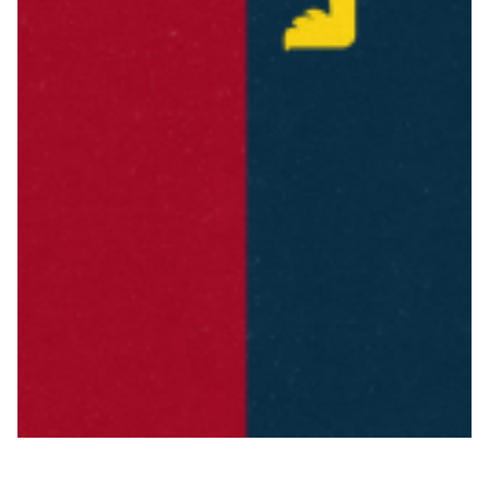
Summer Sale
Mare
Accessori
Party
Outlet
Helan x Genoa
Isolani x Genoa
Gift Card Online Store