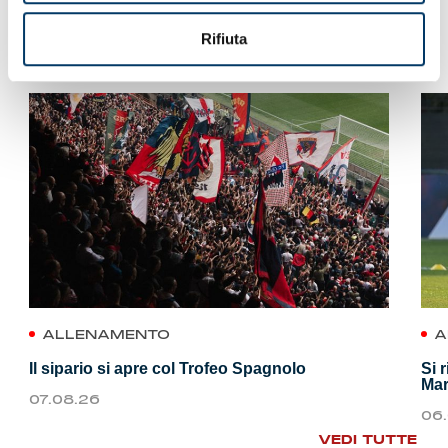
Rifiuta
VEDI ANCHE
ALLENAMENTO
A
Il sipario si apre col Trofeo Spagnolo
Si 
Mar
07.08.26
06
VEDI TUTTE