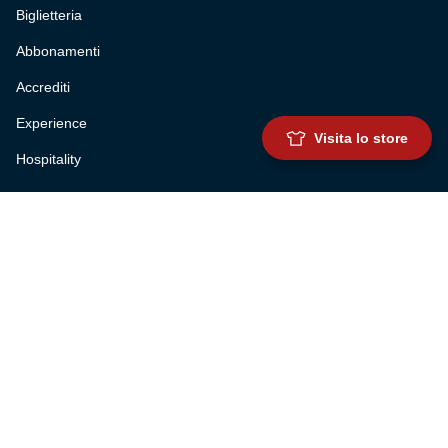
Biglietteria
Abbonamenti
Accrediti
Experience
Visita lo store
Hospitality
SQUADRE
Prima squadra maschile
Prima squadra femminile
Settore giovanile
Genoa for special
Genoa Academy