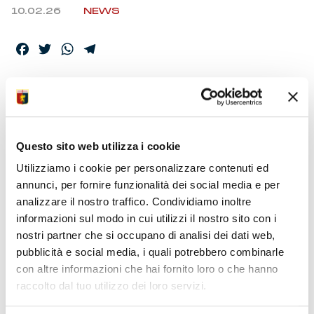
10.02.26
NEWS
Facebook
Twitter
WhatsApp
Telegram
GENOA CFC –
COMUNICATO
STAMPA
Questo sito web utilizza i cookie
Utilizziamo i cookie per personalizzare contenuti ed
annunci, per fornire funzionalità dei social media e per
analizzare il nostro traffico. Condividiamo inoltre
Genova, 10 febbraio 2026 – Il Genoa CFC prende atto e
accoglie con senso di responsabilità istituzionale le analisi
informazioni sul modo in cui utilizzi il nostro sito con i
rese note dalla Commissione Arbitri Nazionale A e B
nostri partner che si occupano di analisi dei dati web,
(C.A.N.) in merito a episodi tecnici verificatisi in particolare
pubblicità e social media, i quali potrebbero combinarle
nelle recenti partite, l’ultimo dei quali nel match con il
con altre informazioni che hai fornito loro o che hanno
Napoli di sabato 7 febbraio.
raccolto dal tuo utilizzo dei loro servizi.
La trasparenza palesata dai vertici tecnici arbitrali della