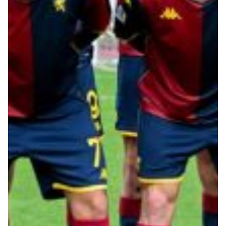
Summer Sale
Mare
Accessori
Party
Outlet
Helan x Genoa
Isolani x Genoa
Gift Card Online Store