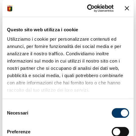
patatrac
• Accorcia nel finale Galvano su assist neo-acquisto
Meola
• Settima sconfitta in venticinque incontri per nostra
U20
Questo sito web utilizza i cookie
• Si affievoliscono le speranze di agganciare treno
Utilizziamo i cookie per personalizzare contenuti ed
play-off
annunci, per fornire funzionalità dei social media e per
• Infortunio serio per attaccante Nuredini in avvio di
gara
analizzare il nostro traffico. Condividiamo inoltre
informazioni sul modo in cui utilizzi il nostro sito con i
nostri partner che si occupano di analisi dei dati web,
pubblicità e social media, i quali potrebbero combinarle
con altre informazioni che hai fornito loro o che hanno
raccolto dal tuo utilizzo dei loro servizi.
Selezione
Necessari
del
consenso
Preferenze