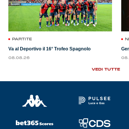
PARTITE
N
Va al Deportivo il 16° Trofeo Spagnolo
Gen
08.08.26
08
VEDI TUTTE