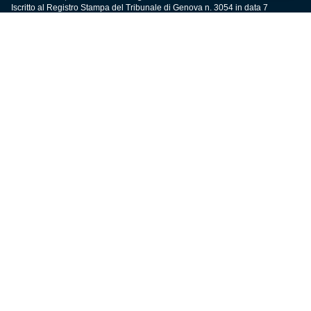
Iscritto al Registro Stampa del Tribunale di Genova n. 3054 in data 7
maggio 2025
C.F. 80033270101
P.IVA 00973790108
CONTATTI
BIGLIETTERIA
Biglietteria
Abbonamenti
Accrediti
Experience
Hospitality
SQUADRE