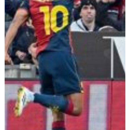
Summer Sale
Mare
Accessori
Party
Outlet
Helan x Genoa
Isolani x Genoa
Gift Card Online Store