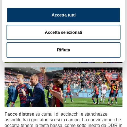
Genoa Women
• Under 20 sabato allo Sciorba Stadium match con
Accetta tutti
Lazio ore 12:30
Accetta selezionati
Rifiuta
Facce distese
su cumuli di acciacchi e stanchezze
assortite tra i giocatori scesi in campo. La convinzione che
occorra tenere la testa bassa, come sottolineato da DDR in