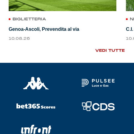
BIGLIETTERIA
N
Genoa-Ascoli, Prevendita al via
C.I
10.08.26
10
VEDI TUTTE