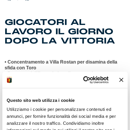
GIOCATORI AL
LAVORO IL GIORNO
DOPO LA VITTORIA
• Concentramento a Villa Rostan per disamina della
sfida con Toro
• Programmi differenziati per il gruppo al centro
sportivo Signorini
• Quattro giovani Under 20 convocati per partecipare
alla sessione
• Giudice sportivo nessuno stop decretato per
Questo sito web utilizza i cookie
incontro con l’Inter
• Media punti di 1.31 con DDR nelle 16 partite sotto sua
Utilizziamo i cookie per personalizzare contenuti ed
gestione
annunci, per fornire funzionalità dei social media e per
• Quarto clean-sheet nelle ultime sette occasioni per
analizzare il nostro traffico. Condividiamo inoltre
nostro team