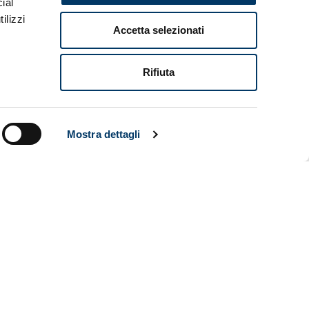
ial
ilizzi
Accetta selezionati
noma”,
Rifiuta
S” in
ospedali
scomparso
o onorarne
Mostra dettagli
prima
una facilità
a
alla rete di
ie e
retta
e.
, il terzo
le che
Il rischio
ototipici e