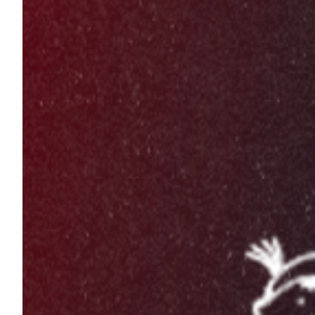
Summer Sale
Mare
Accessori
Party
Outlet
Helan x Genoa
Isolani x Genoa
Gift Card Online Store