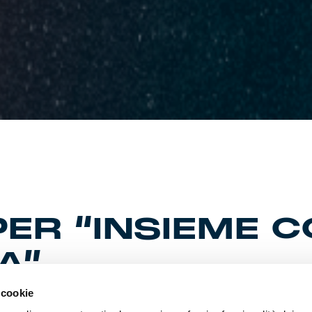
PER “INSIEME C
A”
 cookie