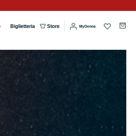
b
Biglietteria
Store
MyGenoa