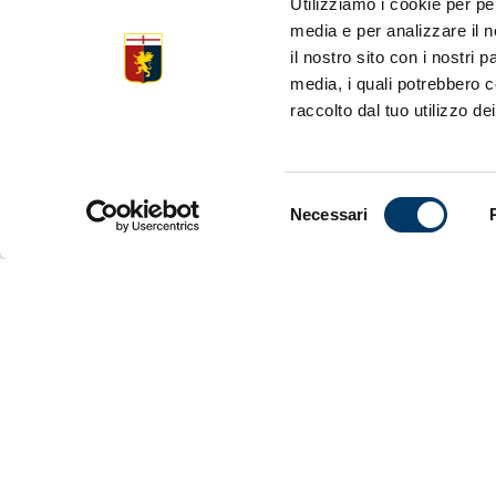
Utilizziamo i cookie per pe
media e per analizzare il n
il nostro sito con i nostri 
Genova, 25 
media, i quali potrebbero c
responsabil
raccolto dal tuo utilizzo dei
ideato su b
collaborazi
genovesi. C
nel 2020 pe
Selezione
la memoria
Necessari
del
La collabor
consenso
squadra di 
di accesso 
cittadinanza
protezione,
secondarie,
(iper)espos
Il melanoma
tumore più 
maschile, c
di insorgen