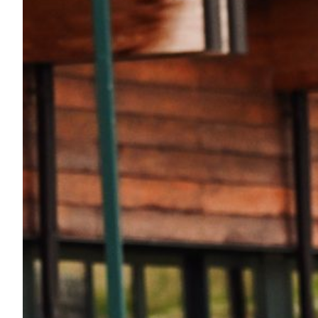
Summer Sale
Mare
Accessori
Party
Outlet
Helan x Genoa
Isolani x Genoa
Gift Card Online Store