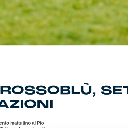
ROSSOBLÙ, SE
AZIONI
nto mattutino al Pio