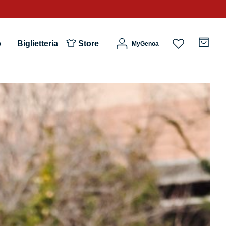
b
Biglietteria
Store
MyGenoa