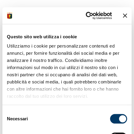
• Primo impegno settimanale con una sessione
pomeridiana al ‘Signorini’
• Presente una delegazione F.I.G.C. e una ventina di
allievi del Master Uefa Pro
Questo sito web utilizza i cookie
• Delegazione due giorni a Multedo per sedute e
Utilizziamo i cookie per personalizzare contenuti ed
confronti con staff tecnico
annunci, per fornire funzionalità dei social media e per
• Ulivieri direttore Scuola Allenatori e Beretta
presidente Settore Tecnico
analizzare il nostro traffico. Condividiamo inoltre
• Team analisi gara con Milan in sala video per girare
informazioni sul modo in cui utilizzi il nostro sito con i
pagina verso prossima
nostri partner che si occupano di analisi dei dati web,
• Aggiornato quadro delle condizioni degli elementi
pubblicità e social media, i quali potrebbero combinarle
sulla strada del recupero
con altre informazioni che hai fornito loro o che hanno
• Zätterström convocazione ufficiale del selezionatore
Nazionale svedese U21
raccolto dal tuo utilizzo dei loro servizi.
• Giovedì designazioni degli ufficiali di gara per 38ma
giornata di campionato
Selezione
• Iniziata prevendita settore ospiti per ultima trasferta
Necessari
Serie A Enilive ‘25/26
del
• Tagliandi disponibili per sottoscrittori programma
consenso
fidelizzazione Dna Genoa