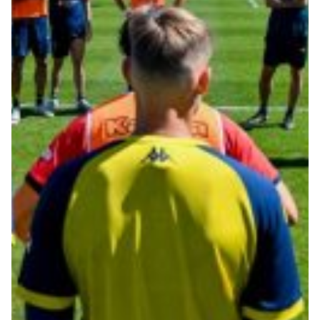
Summer Sale
Mare
Accessori
Party
Outlet
Helan x Genoa
Isolani x Genoa
Gift Card Online Store