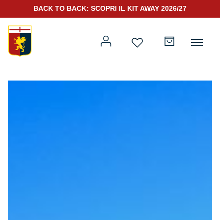
BACK TO BACK: SCOPRI IL KIT AWAY 2026/27
Prima squadra
Kit Gara 2026/27
Training
Prima squadra
Rappresentanza
Kit Gara 25/26
Genoa for Special