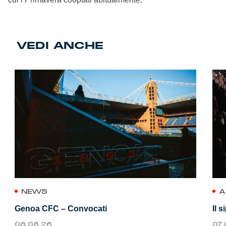
VEDI ANCHE
NEWS
A
Genoa CFC – Convocati
Il 
08.08.26
07