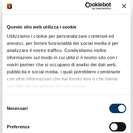
INFO TRASFERTA,
Questo sito web utilizza i cookie
PARK E VIABILITÀ
Utilizziamo i cookie per personalizzare contenuti ed
annunci, per fornire funzionalità dei social media e per
analizzare il nostro traffico. Condividiamo inoltre
Si informano i sostenitori al seguito nella trasferta di Lecce
informazioni sul modo in cui utilizzi il nostro sito con i
delle indicazioni correlate.
nostri partner che si occupano di analisi dei dati web,
pubblicità e social media, i quali potrebbero combinarle
Dalla tangenziale est è consigliata questa procedura:
con altre informazioni che hai fornito loro o che hanno
• Uscite 7A (Stadio): seguire indicazioni per “settore ospiti”.
raccolto dal tuo utilizzo dei loro servizi.
Prospiciente il settore ospiti vi è uno spazio dedicato al
parcheggio dei mezzi.
Selezione
• E’ predisposto un presidio per chi raggiunge Lecce dalla
Necessari
del
SS613 (Brindisi-Lecce) al km 24.550 presso l’area di
consenso
servizio Q8. Da qui i mezzi di trasporto saranno scortati da
personale di P.S. fino al settore dedicato.
Preferenze