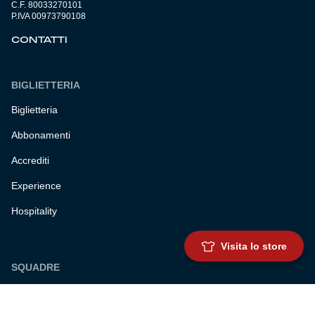
C.F. 80033270101
P.IVA 00973790108
CONTATTI
BIGLIETTERIA
Biglietteria
Abbonamenti
Accrediti
Experience
Hospitality
Visita lo store
SQUADRE
Prima squadra maschile