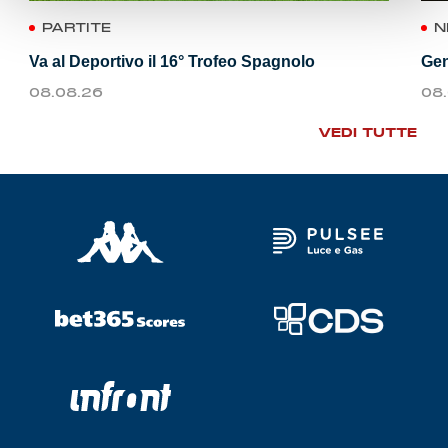
PARTITE
N
Va al Deportivo il 16° Trofeo Spagnolo
Gen
08.08.26
08
VEDI TUTTE