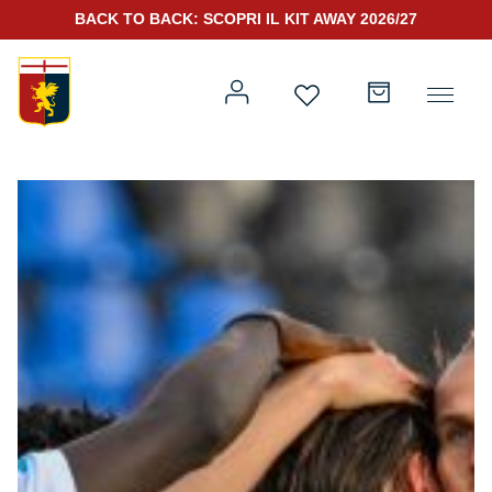
BACK TO BACK: SCOPRI IL KIT AWAY 2026/27
Prima squadra
Kit Gara 2026/27
Training
Prima squadra
Rappresentanza
Kit Gara 25/26
Genoa for Special