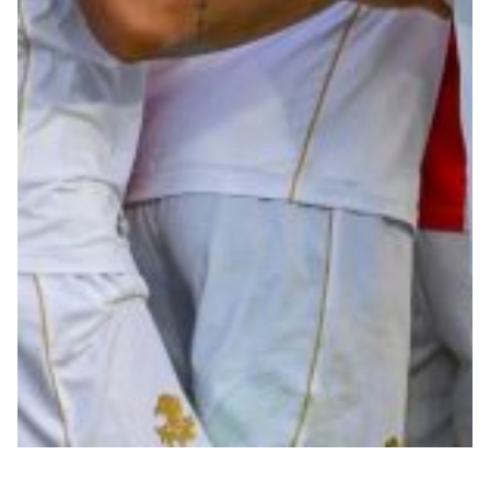
Summer Sale
Mare
Accessori
Party
Outlet
Helan x Genoa
Isolani x Genoa
Gift Card Online Store