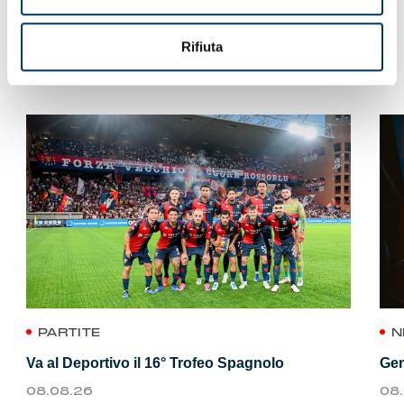
Rifiuta
VEDI ANCHE
PARTITE
N
Va al Deportivo il 16° Trofeo Spagnolo
Gen
08.08.26
08