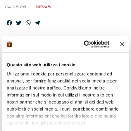
24.05.26
NEWS
Facebook
Twitter
WhatsApp
Telegram
GENOA CFC –
ELENCO CONVOCATI
Questo sito web utilizza i cookie
Utilizziamo i cookie per personalizzare contenuti ed
I calciatori selezionati dallo Staff Tecnico per la partita con
annunci, per fornire funzionalità dei social media e per
il Lecce, valida per la 38ma partita di Serie A Enilive
analizzare il nostro traffico. Condividiamo inoltre
2025/26.
informazioni sul modo in cui utilizzi il nostro sito con i
nostri partner che si occupano di analisi dei dati web,
pubblicità e social media, i quali potrebbero combinarle
con altre informazioni che hai fornito loro o che hanno
raccolto dal tuo utilizzo dei loro servizi.