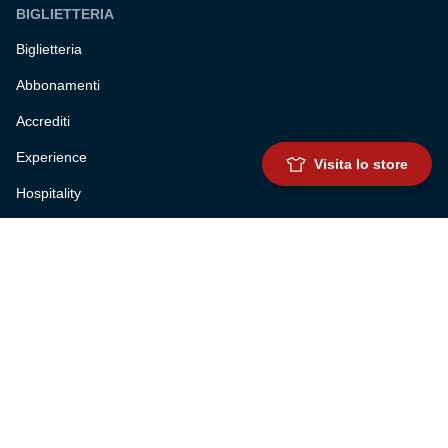
BIGLIETTERIA
Biglietteria
Abbonamenti
Accrediti
Experience
Visita lo store
Hospitality
SQUADRE
Prima squadra maschile
Prima squadra femminile
Settore giovanile
Genoa for special