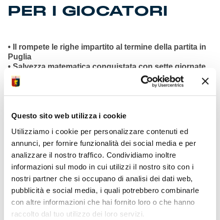
PER I GIOCATORI
• Il rompete le righe impartito al termine della partita in
Puglia
• Salvezza matematica conquistata con sette giornate
di anticipo
• DDR 35 punti conquistati nei 28 turni sotto sua
gestione tecnica
• Ritorno all’attività in prima metà di luglio per nuova
stagione
Questo sito web utilizza i cookie
• DDR atteso in settimana in Villa per concordare
Utilizziamo i cookie per personalizzare contenuti ed
programmi
annunci, per fornire funzionalità dei social media e per
• Al lavoro solo giocatori pre-selezionati per Mondiale e
analizzare il nostro traffico. Condividiamo inoltre
nazionali
• Nessuna squalifica in arrivo da provvedimenti
informazioni sul modo in cui utilizzi il nostro sito con i
giudice sportivo
nostri partner che si occupano di analisi dei dati web,
• Martedì presentazione del Comitato Medico
pubblicità e social media, i quali potrebbero combinarle
Scientifico istituito
con altre informazioni che hai fornito loro o che hanno
• Prevista partecipazione Lega Calcio Serie A per saluti
raccolto dal tuo utilizzo dei loro servizi.
istituzionali