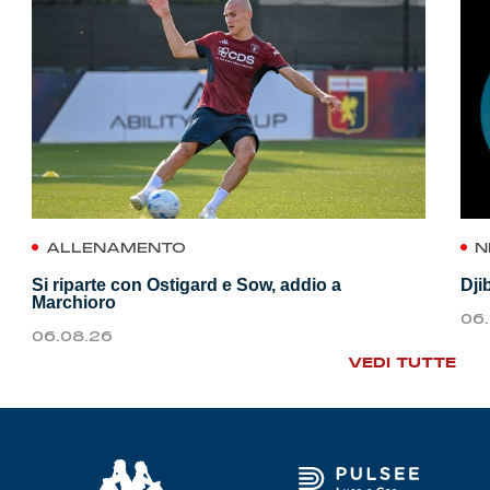
ALLENAMENTO
N
Si riparte con Ostigard e Sow, addio a
Dji
Marchioro
06
06.08.26
VEDI TUTTE