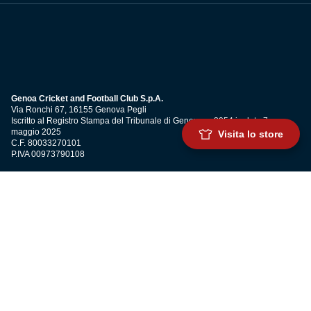
Genoa Cricket and Football Club S.p.A.
Via Ronchi 67, 16155 Genova Pegli
Iscritto al Registro Stampa del Tribunale di Genova n. 3054 in data 7
maggio 2025
Visita lo store
C.F. 80033270101
P.IVA 00973790108
CONTATTI
BIGLIETTERIA
Biglietteria
Abbonamenti
Accrediti