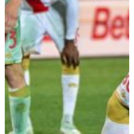
Summer Sale
Mare
Accessori
Party
Outlet
Helan x Genoa
Isolani x Genoa
Gift Card Online Store