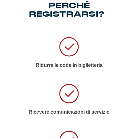
PERCHÉ
Summer Sale
REGISTRARSI?
Mare
Accessori
Party
Ridurre le code in biglietteria
Outlet
Helan x Genoa
Isolani x Genoa
Ricevere comunicazioni di servizio
Gift Card Online Store