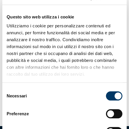
Accedi a MyGenoa
Una volta completata la registrazione, effettua
Questo sito web utilizza i cookie
l’accesso a MyGenoa con le credenziali appena
Utilizziamo i cookie per personalizzare contenuti ed
create
annunci, per fornire funzionalità dei social media e per
analizzare il nostro traffico. Condividiamo inoltre
informazioni sul modo in cui utilizzi il nostro sito con i
nostri partner che si occupano di analisi dei dati web,
pubblicità e social media, i quali potrebbero combinarle
con altre informazioni che hai fornito loro o che hanno
Visualizza il tuo QR Code
raccolto dal tuo utilizzo dei loro servizi.
All’interno della tua area personale troverai il QR
Code associato al tuo account MyGenoa
Selezione
Necessari
del
consenso
REGISTRATI
Preferenze