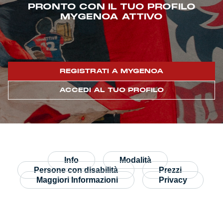
PRONTO CON IL TUO PROFILO
MYGENOA ATTIVO
Genoa Academy
Tacchettee Collection
Urban Collection
REGISTRATI A MYGENOA
Throwback Duemila
ACCEDI AL TUO PROFILO
Sebago x Genoa
Robe di Kappa x Genoa
Red&Blue Voices
Info
Modalità
Persone con disabilità
Prezzi
Kids
Maggiori Informazioni
Privacy