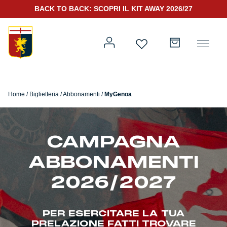
BACK TO BACK: SCOPRI IL KIT AWAY 2026/27
Home
/
Biglietteria
/
Abbonamenti
/
MyGenoa
Prima squadra
Kit Gara 2026/27
CAMPAGNA
Training
ABBONAMENTI
Prima squadra
Rappresentanza
2026/2027
Kit Gara 25/26
PER ESERCITARE LA TUA
Genoa for Special
PRELAZIONE FATTI TROVARE