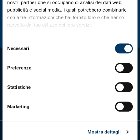
nostri partner che si occupano di analisi dei dati web,
del
prodotto
pubblicità e social media, i quali potrebbero combinarle
con altre informazioni che hai fornito loro o che hanno
raccolto dal tuo utilizzo dei loro servizi.
Selezione
Necessari
del
consenso
Preferenze
Scarica l'app ufficiale
Statistiche
Marketing
Mostra dettagli