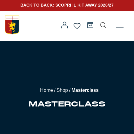
BACK TO BACK: SCOPRI IL KIT AWAY 2026/27
Home
/ Masterclass
Prima squadra
Kit Gara 2026/27
Training
Home
/
Shop
/
Masterclass
Prima squadra
Rappresentanza
MASTERCLASS
Kit Gara 25/26
Genoa for Special