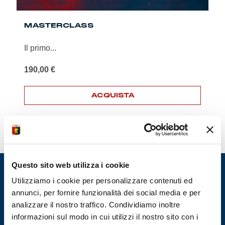
Summer Sale
MASTERCLASS
Mare
Il primo...
Accessori
190,00
€
Party
ACQUISTA
Questo
Outlet
prodotto
ha
più
Helan x Genoa
varianti.
Le
Questo sito web utilizza i cookie
Isolani x Genoa
opzioni
possono
Utilizziamo i cookie per personalizzare contenuti ed
essere
annunci, per fornire funzionalità dei social media e per
Gift Card Online Store
scelte
analizzare il nostro traffico. Condividiamo inoltre
nella
informazioni sul modo in cui utilizzi il nostro sito con i
pagina