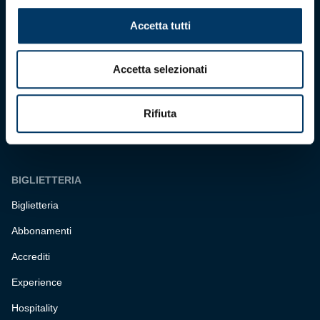
Accetta tutti
Genoa Cricket and Football Club S.p.A.
Via Ronchi 67, 16155 Genova Pegli
Accetta selezionati
Iscritto al Registro Stampa del Tribunale di Genova n. 3054 in data 7
maggio 2025
C.F. 80033270101
P.IVA 00973790108
Rifiuta
CONTATTI
BIGLIETTERIA
Biglietteria
Abbonamenti
Accrediti
Experience
Hospitality