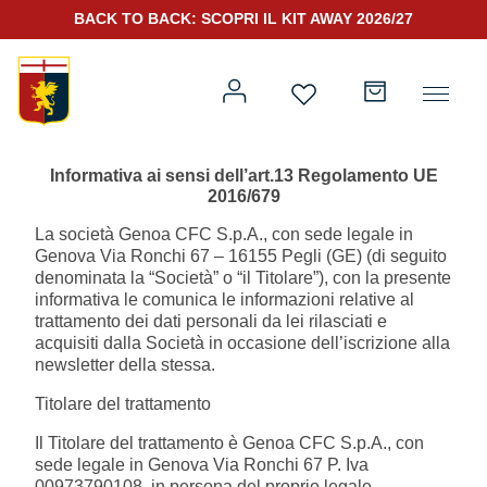
BACK TO BACK: SCOPRI IL KIT AWAY 2026/27
Informativa ai sensi dell’art.13 Regolamento UE
2016/679
La società Genoa CFC S.p.A., con sede legale in
Prima squadra
Kit Gara 2026/27
Genova Via Ronchi 67 – 16155 Pegli (GE) (di seguito
denominata la “Società” o “il Titolare”), con la presente
informativa le comunica le informazioni relative al
Training
trattamento dei dati personali da lei rilasciati e
acquisiti dalla Società in occasione dell’iscrizione alla
Prima squadra
Rappresentanza
newsletter della stessa.
Titolare del trattamento
Kit Gara 25/26
Il Titolare del trattamento è Genoa CFC S.p.A., con
sede legale in Genova Via Ronchi 67 P. Iva
Genoa for Special
00973790108, in persona del proprio legale