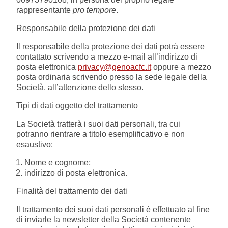
rappresentante
pro tempore
.
Genoa Academy
Tacchettee Collection
Responsabile della protezione dei dati
Il responsabile della protezione dei dati potrà essere
Urban Collection
contattato scrivendo a mezzo e-mail all’indirizzo di
posta elettronica
privacy@genoacfc.it
oppure a mezzo
Throwback Duemila
posta ordinaria scrivendo presso la sede legale della
Società, all’attenzione dello stesso.
Sebago x Genoa
Tipi di dati oggetto del trattamento
La Società tratterà i suoi dati personali, tra cui
Robe di Kappa x Genoa
potranno rientrare a titolo esemplificativo e non
esaustivo:
Red&Blue Voices
Nome e cognome;
indirizzo di posta elettronica.
Kids
Finalità del trattamento dei dati
Il trattamento dei suoi dati personali è effettuato al fine
di inviarle la newsletter della Società contenente