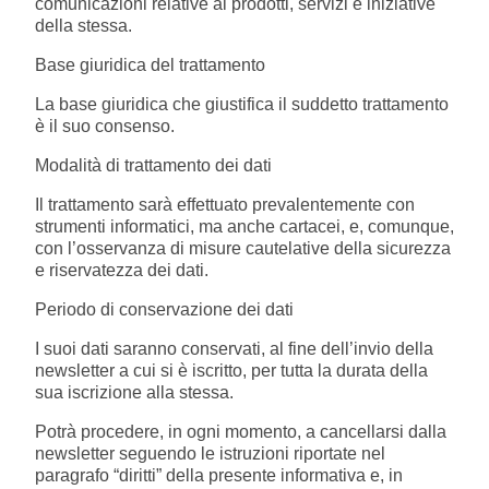
comunicazioni relative ai prodotti, servizi e iniziative
Summer Sale
della stessa.
Base giuridica del trattamento
Mare
La base giuridica che giustifica il suddetto trattamento
è il suo consenso.
Accessori
Modalità di trattamento dei dati
Party
Il trattamento sarà effettuato prevalentemente con
strumenti informatici, ma anche cartacei, e, comunque,
Outlet
con l’osservanza di misure cautelative della sicurezza
e riservatezza dei dati.
Helan x Genoa
Periodo di conservazione dei dati
I suoi dati saranno conservati, al fine dell’invio della
Isolani x Genoa
newsletter a cui si è iscritto, per tutta la durata della
sua iscrizione alla stessa.
Gift Card Online Store
Potrà procedere, in ogni momento, a cancellarsi dalla
newsletter seguendo le istruzioni riportate nel
paragrafo “diritti” della presente informativa e, in