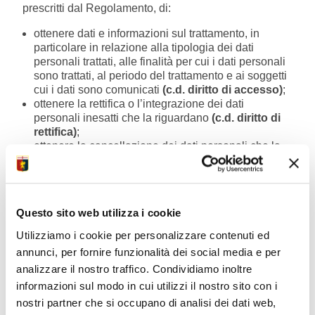
prescritti dal Regolamento, di:
ottenere dati e informazioni sul trattamento, in
particolare in relazione alla tipologia dei dati
personali trattati, alle finalità per cui i dati personali
sono trattati, al periodo del trattamento e ai soggetti
cui i dati sono comunicati
(c.d. diritto di accesso)
;
ottenere la rettifica o l’integrazione dei dati
personali inesatti che la riguardano
(c.d. diritto di
rettifica)
;
ottenere la cancellazione dei dati personali che la
riguardano
(c.d. diritto di cancellazione)
nei
seguenti casi: (i) i dati personali non siano più
necessari per le finalità per le quali sono stati
raccolti; (ii) lei abbia revocato il suo consenso al
Questo sito web utilizza i cookie
trattamento dei dati personali, qualora essi siano
trattati sulla base di tale consenso; (iii) lei si sia
Utilizziamo i cookie per personalizzare contenuti ed
opposto al trattamento dei dati personali che la
annunci, per fornire funzionalità dei social media e per
riguardano nel caso in cui essi non siano trattati per
analizzare il nostro traffico. Condividiamo inoltre
un legittimo interesse del Titolare; (iv) il trattamento
informazioni sul modo in cui utilizzi il nostro sito con i
dei dati personali non sia conforme alla legge.
Tuttavia, la conservazione dei suoi dati personali da
nostri partner che si occupano di analisi dei dati web,
parte del Titolare è lecita qualora sia necessaria per