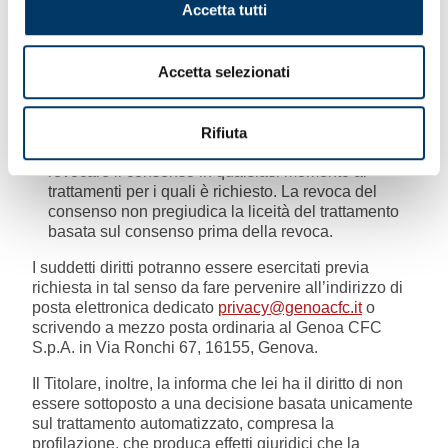
Accetta tutti
opposizione)
;
ricevere in un formato di uso comune, leggibile da
dispositivo automatico e interoperabile, i dati
Accetta selezionati
personali che la riguardano, qualora essi siano
trattati in forza di un contratto o sulla base del suo
consenso, e/o chiedere che i dati personali che la
riguardano siano trasmessi ad altro titolare del
Rifiuta
trattamento, se fattibile
(c.d. diritto alla portabilità)
;
revocare il consenso in qualsiasi momento ai
trattamenti per i quali è richiesto. La revoca del
consenso non pregiudica la liceità del trattamento
basata sul consenso prima della revoca.
I suddetti diritti potranno essere esercitati previa
richiesta in tal senso da fare pervenire all’indirizzo di
posta elettronica dedicato
privacy@genoacfc.it
o
scrivendo a mezzo posta ordinaria al Genoa CFC
S.p.A. in Via Ronchi 67, 16155, Genova.
Il Titolare, inoltre, la informa che lei ha il diritto di non
essere sottoposto a una decisione basata unicamente
sul trattamento automatizzato, compresa la
profilazione, che produca effetti giuridici che la