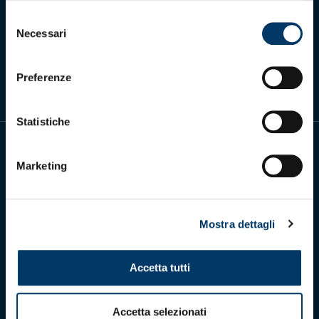
Selezione
Necessari
del
Scarica l'app ufficiale
consenso
Preferenze
Statistiche
Marketing
Genoa Cricket and Football Club S.p.A.
Mostra dettagli
Via Ronchi 67, 16155 Genova Pegli
Iscritto al Registro Stampa del Tribunale di Genova n. 3054 in data 7
maggio 2025
C.F. 80033270101
Accetta tutti
P.IVA 00973790108
CONTATTI
Accetta selezionati