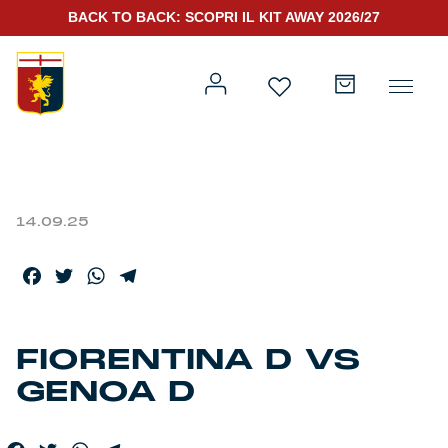
BACK TO BACK: SCOPRI IL KIT AWAY 2026/27
14.09.25
Prima squadra
Kit Gara 2026/27
Facebook
Twitter
WhatsApp
Telegram
Training
Prima squadra
Rappresentanza
FIORENTINA D VS
GENOA D
Kit Gara 25/26
Genoa for Special