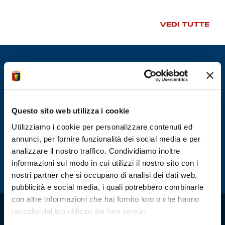
Summer Sale
VEDI TUTTE
Mare
Accessori
Party
Questo sito web utilizza i cookie
Outlet
Utilizziamo i cookie per personalizzare contenuti ed
annunci, per fornire funzionalità dei social media e per
Helan x Genoa
analizzare il nostro traffico. Condividiamo inoltre
informazioni sul modo in cui utilizzi il nostro sito con i
Isolani x Genoa
nostri partner che si occupano di analisi dei dati web,
pubblicità e social media, i quali potrebbero combinarle
Gift Card Online Store
con altre informazioni che hai fornito loro o che hanno
raccolto dal tuo utilizzo dei loro servizi.