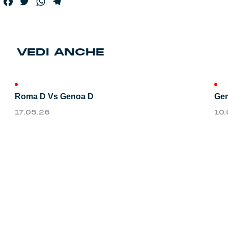
Facebook
Twitter
WhatsApp
Telegram
Genoa Academy
Tacchettee Collection
Urban Collection
VEDI ANCHE
Throwback Duemila
Roma D Vs Genoa D
Gen
Sebago x Genoa
17.05.26
10
Robe di Kappa x Genoa
Red&Blue Voices
Kids