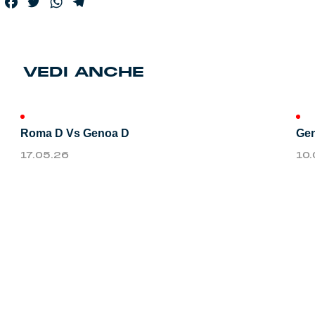
Facebook
Twitter
WhatsApp
Telegram
Genoa Academy
Tacchettee Collection
Urban Collection
VEDI ANCHE
Throwback Duemila
Roma D Vs Genoa D
Gen
Sebago x Genoa
17.05.26
10
Robe di Kappa x Genoa
Red&Blue Voices
Kids