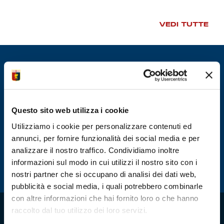
Summer Sale
VEDI TUTTE
Mare
Accessori
Party
Questo sito web utilizza i cookie
Outlet
Utilizziamo i cookie per personalizzare contenuti ed
annunci, per fornire funzionalità dei social media e per
Helan x Genoa
analizzare il nostro traffico. Condividiamo inoltre
informazioni sul modo in cui utilizzi il nostro sito con i
Isolani x Genoa
nostri partner che si occupano di analisi dei dati web,
pubblicità e social media, i quali potrebbero combinarle
Gift Card Online Store
con altre informazioni che hai fornito loro o che hanno
raccolto dal tuo utilizzo dei loro servizi.