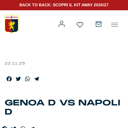
BACK TO BACK: SCOPRI IL KIT AWAY 2026/27
22.11.25
Prima squadra
Kit Gara 2026/27
Facebook
Twitter
WhatsApp
Telegram
Training
Prima squadra
Rappresentanza
GENOA D VS NAPOLI
D
Kit Gara 25/26
Genoa for Special