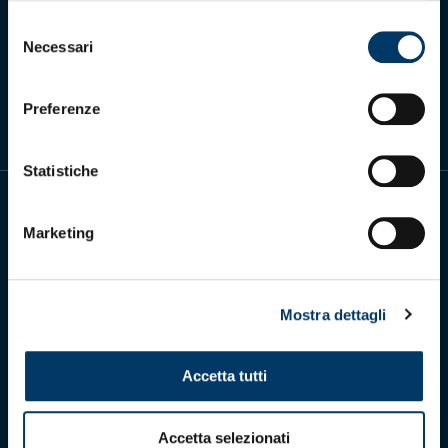
Selezione
Necessari
del
Scarica l'app ufficiale
consenso
Preferenze
Statistiche
Marketing
Genoa Cricket and Football Club S.p.A.
Mostra dettagli
Via Ronchi 67, 16155 Genova Pegli
Iscritto al Registro Stampa del Tribunale di Genova n. 3054 in data 7
maggio 2025
C.F. 80033270101
Accetta tutti
P.IVA 00973790108
CONTATTI
Accetta selezionati