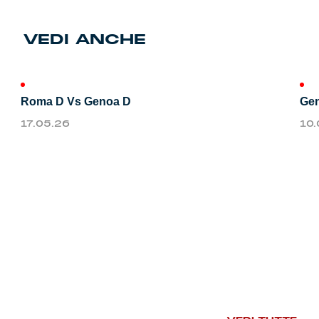
Genoa Academy
Tacchettee Collection
VEDI ANCHE
Urban Collection
Roma D Vs Genoa D
Gen
Throwback Duemila
17.05.26
10
Sebago x Genoa
Robe di Kappa x Genoa
Red&Blue Voices
Kids