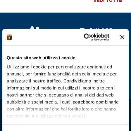
VEDI TUTTE
Summer Sale
Mare
Accessori
Party
Questo sito web utilizza i cookie
Outlet
Utilizziamo i cookie per personalizzare contenuti ed
annunci, per fornire funzionalità dei social media e per
analizzare il nostro traffico. Condividiamo inoltre
Helan x Genoa
informazioni sul modo in cui utilizzi il nostro sito con i
nostri partner che si occupano di analisi dei dati web,
Isolani x Genoa
pubblicità e social media, i quali potrebbero combinarle
con altre informazioni che hai fornito loro o che hanno
Gift Card Online Store
raccolto dal tuo utilizzo dei loro servizi.