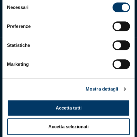
Selezione
Scarica l'app ufficiale
Necessari
del
consenso
Preferenze
Statistiche
Marketing
Genoa Cricket and Football Club S.p.A.
Via Ronchi 67, 16155 Genova Pegli
Mostra dettagli
Iscritto al Registro Stampa del Tribunale di Genova n. 3054 in data 7
maggio 2025
C.F. 80033270101
P.IVA 00973790108
Accetta tutti
CONTATTI
Accetta selezionati
BIGLIETTERIA