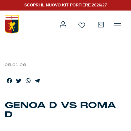
SCOPRI IL NUOVO KIT PORTIERE 2026/27
25.01.26
Prima squadra
Kit Gara 2026/27
Facebook
Twitter
WhatsApp
Telegram
Training
Prima squadra
Rappresentanza
GENOA D VS ROMA
D
Kit Gara 25/26
Genoa for Special