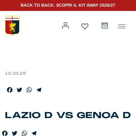
BACK TO BACK: SCOPRI IL KIT AWAY 2026/27
Prima squadra
Kit Gara 2026/27
12.10.25
Training
Facebook
Twitter
WhatsApp
Telegram
Prima squadra
Rappresentanza
LAZIO D VS GENOA D
Kit Gara 25/26
Genoa for Special
Facebook
Twitter
WhatsApp
Telegram