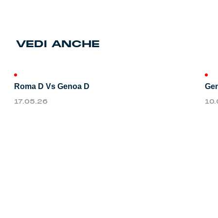
Genoa Academy
Tacchettee Collection
VEDI ANCHE
Urban Collection
Throwback Duemila
Roma D Vs Genoa D
Gen
Sebago x Genoa
17.05.26
10
Robe di Kappa x Genoa
Red&Blue Voices
Kids