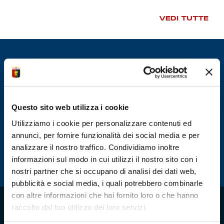
Summer Sale
VEDI TUTTE
Mare
Accessori
Party
Questo sito web utilizza i cookie
Outlet
Utilizziamo i cookie per personalizzare contenuti ed
annunci, per fornire funzionalità dei social media e per
Helan x Genoa
analizzare il nostro traffico. Condividiamo inoltre
informazioni sul modo in cui utilizzi il nostro sito con i
Isolani x Genoa
nostri partner che si occupano di analisi dei dati web,
pubblicità e social media, i quali potrebbero combinarle
Gift Card Online Store
con altre informazioni che hai fornito loro o che hanno
raccolto dal tuo utilizzo dei loro servizi.