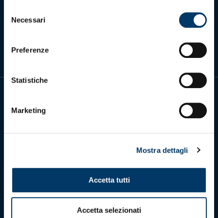
Selezione
Necessari
del
Scarica l'app ufficiale
consenso
Preferenze
Statistiche
Marketing
Genoa Cricket and Football Club S.p.A.
Mostra dettagli
Via Ronchi 67, 16155 Genova Pegli
Iscritto al Registro Stampa del Tribunale di Genova n. 3054 in data 7
maggio 2025
C.F. 80033270101
Accetta tutti
P.IVA 00973790108
CONTATTI
Accetta selezionati