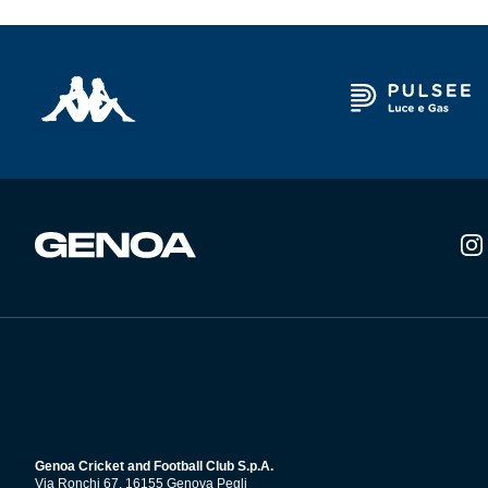
Summer Sale
Mare
Accessori
Party
Outlet
Helan x Genoa
Isolani x Genoa
Gift Card Online Store
Genoa Cricket and Football Club S.p.A.
Via Ronchi 67, 16155 Genova Pegli