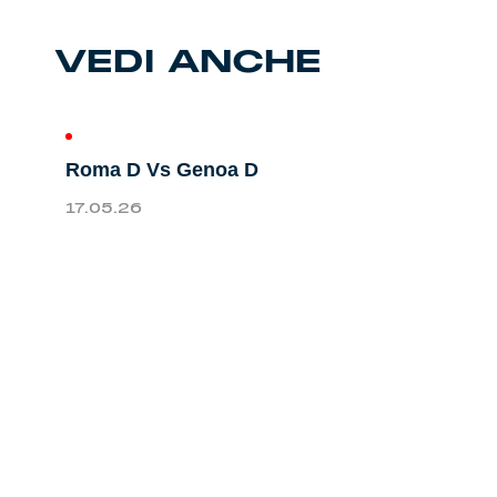
Genoa Academy
Tacchettee Collection
VEDI ANCHE
Urban Collection
Throwback Duemila
Roma D Vs Genoa D
17.05.26
Sebago x Genoa
Robe di Kappa x Genoa
Red&Blue Voices
Kids