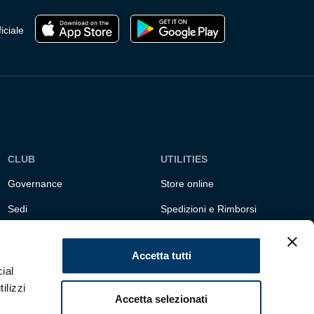
del
prodotto
iciale
CLUB
UTILITIES
Governance
Store online
Sedi
Spedizioni e Rimborsi
Responsabilità sociale
Fondazione Genoa 1893
ETS
Accetta tutti
ial
ilizzi
Accetta selezionati