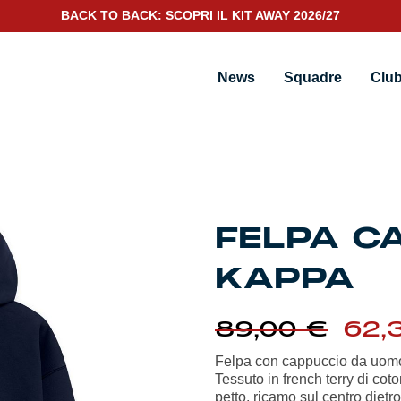
BACK TO BACK: SCOPRI IL KIT AWAY 2026/27
ccio Robe di Kappa
News
Squadre
Clu
FELPA C
KAPPA
Il
89,00
€
62,
pre
orig
Felpa con cappuccio da uom
era:
Tessuto in french terry di co
89,0
petto, ricamo sul centro dietro