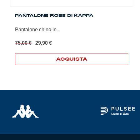
PANTALONE ROBE DI KAPPA
Pantalone chino in...
Il
Il
75,00
€
29,90
€
prezzo
prezzo
originale
attuale
ACQUISTA
era:
è:
75,00 €.
29,90 €.
Questo
prodotto
ha
più
varianti.
Le
opzioni
possono
essere
scelte
nella
pagina