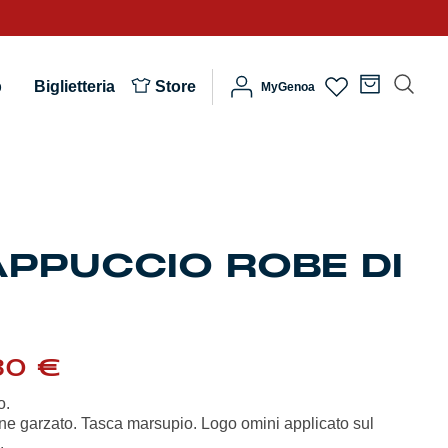
b
Biglietteria
Store
MyGenoa
APPUCCIO ROBE DI
Il
30
€
zzo
prezzo
inale
attuale
o.
è:
tone garzato. Tasca marsupio. Logo omini applicato sul
0 €.
62,30 €.
.