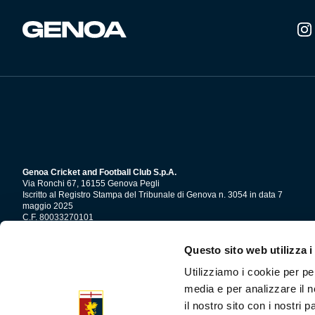
del
prodotto
Genoa Cricket and Football Club S.p.A.
Via Ronchi 67, 16155 Genova Pegli
Iscritto al Registro Stampa del Tribunale di Genova n. 3054 in data 7
maggio 2025
C.F. 80033270101
P.IVA 00973790108
Questo sito web utilizza i
CONTATTI
Utilizziamo i cookie per pe
media e per analizzare il n
il nostro sito con i nostri 