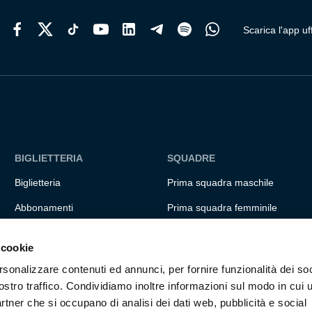
del
prodotto
Scarica l'app uff
BIGLIETTERIA
SQUADRE
Biglietteria
Prima squadra maschile
Abbonamenti
Prima squadra femminile
Accrediti
Settore giovanile
 cookie
Experience
Genoa for special
rsonalizzare contenuti ed annunci, per fornire funzionalità dei soc
Hospitality
Genoa Academy
ostro traffico. Condividiamo inoltre informazioni sul modo in cui ut
partner che si occupano di analisi dei dati web, pubblicità e social
Summer Camp