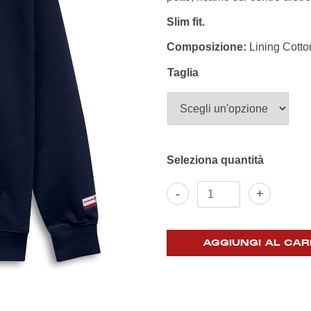
Slim fit.
Composizione:
Lining Cotto
Taglia
Felpa
-
+
Cappuccio
Robe
di
Kappa
AGGIUNGI AL CAR
quantità